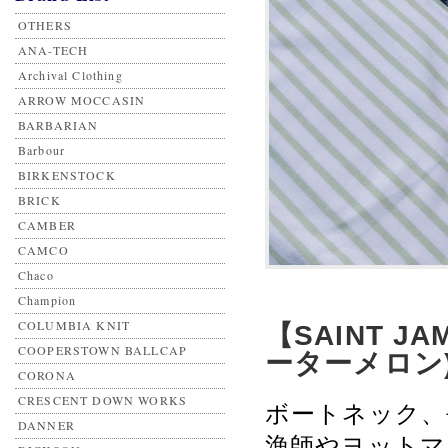
OTHERS
ANA-TECH
Archival Clothing
ARROW MOCCASIN
BARBARIAN
Barbour
BIRKENSTOCK
BRICK
CAMBER
CAMCO
Chaco
Champion
COLUMBIA KNIT
【SAINT J
COOPERSTOWN BALLCAP
ーターメロン
CORONA
CRESCENT DOWN WORKS
ボートネック、
DANNER
漁師やヨットマ