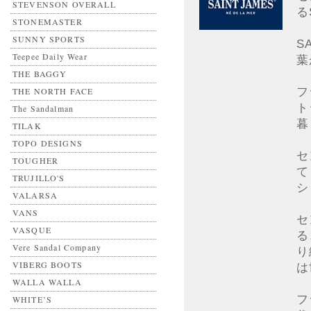
STEVENSON OVERALL
る
STONEMASTER
SUNNY SPORTS
S
Teepee Daily Wear
葉
THE BAGGY
フ
THE NORTH FACE
ト
The Sandalman
暮
TILAK
TOPO DESIGNS
セ
TOUGHER
て
TRUJILLO'S
シ
VALARSA
VANS
セ
VASQUE
る
Vere Sandal Company
り
VIBERG BOOTS
は
WALLA WALLA
フ
WHITE’S