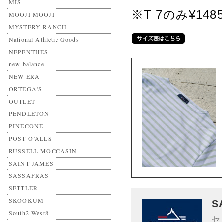
MIS
※T 7のみ¥14
MOOJI MOOJI
MYSTERY RANCH
National Athletic Goods
NEPENTHES
new balance
NEW ERA
ORTEGA'S
OUTLET
PENDLETON
PINECONE
POST O’ALLS
RUSSELL MOCCASIN
SAINT JAMES
SASSAFRAS
SETTLER
SKOOKUM
S
South2 West8
セ