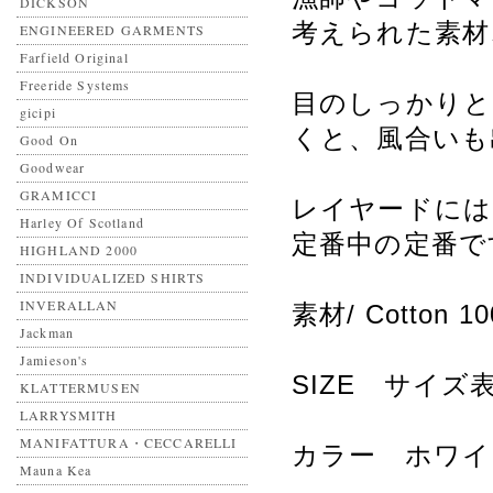
DICKSON
考えられた素材
ENGINEERED GARMENTS
Farfield Original
Freeride Systems
目のしっかりと
gicipi
くと、風合いも
Good On
Goodwear
GRAMICCI
レイヤードには
Harley Of Scotland
定番中の定番で
HIGHLAND 2000
INDIVIDUALIZED SHIRTS
INVERALLAN
素材/ Cotton 
Jackman
Jamieson's
SIZE サイ
KLATTERMUSEN
LARRYSMITH
MANIFATTURA・CECCARELLI
カラー ホワイ
Mauna Kea