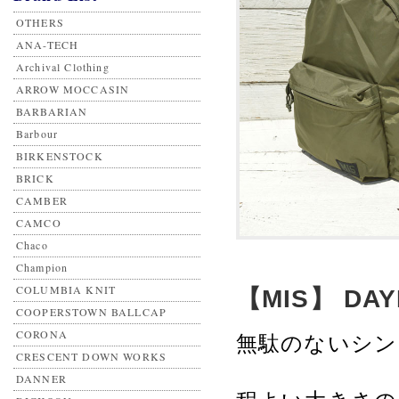
OTHERS
ANA-TECH
Archival Clothing
ARROW MOCCASIN
BARBARIAN
Barbour
BIRKENSTOCK
BRICK
CAMBER
CAMCO
Chaco
Champion
COLUMBIA KNIT
【MIS】 DAYP
COOPERSTOWN BALLCAP
CORONA
無駄のないシン
CRESCENT DOWN WORKS
DANNER