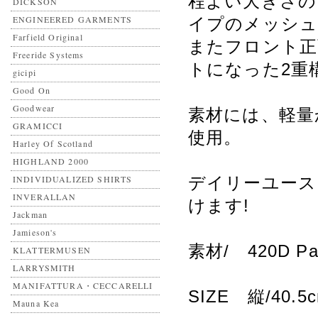
程よい大きさの
DICKSON
ENGINEERED GARMENTS
イプのメッシュ
Farfield Original
またフロント正
Freeride Systems
トになった2重
gicipi
Good On
Goodwear
素材には、軽量
GRAMICCI
使用。
Harley Of Scotland
HIGHLAND 2000
INDIVIDUALIZED SHIRTS
デイリーユース
INVERALLAN
けます!
Jackman
Jamieson's
素材/ 420D Pa
KLATTERMUSEN
LARRYSMITH
MANIFATTURA・CECCARELLI
SIZE 縦/40
Mauna Kea