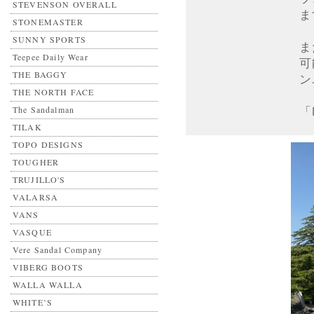
STEVENSON OVERALL
ま
STONEMASTER
SUNNY SPORTS
ま
Teepee Daily Wear
可
THE BAGGY
ン
THE NORTH FACE
The Sandalman
「
TILAK
TOPO DESIGNS
TOUGHER
TRUJILLO'S
VALARSA
VANS
VASQUE
Vere Sandal Company
VIBERG BOOTS
WALLA WALLA
WHITE’S