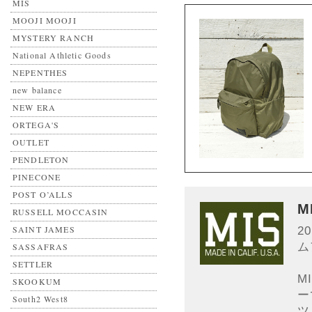
MIS
MOOJI MOOJI
MYSTERY RANCH
National Athletic Goods
NEPENTHES
new balance
NEW ERA
ORTEGA'S
OUTLET
PENDLETON
PINECONE
POST O’ALLS
M
RUSSELL MOCCASIN
2
SAINT JAMES
ム
SASSAFRAS
SETTLER
M
SKOOKUM
ー
South2 West8
ツ