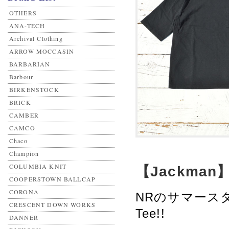
OTHERS
ANA-TECH
Archival Clothing
ARROW MOCCASIN
BARBARIAN
Barbour
BIRKENSTOCK
BRICK
CAMBER
CAMCO
Chaco
Champion
COLUMBIA KNIT
【Jackman】 
COOPERSTOWN BALLCAP
CORONA
NRのサマース
CRESCENT DOWN WORKS
Tee!!
DANNER