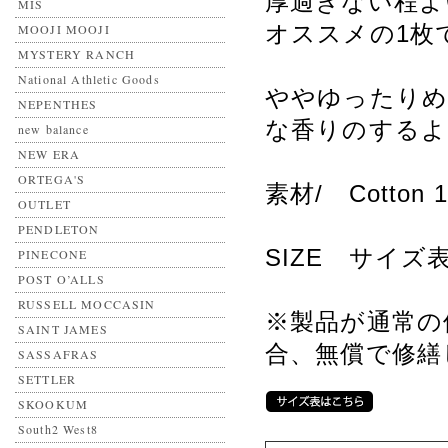
厚過ぎない程よ
MIS
オススメの1枚で
MOOJI MOOJI
MYSTERY RANCH
National Athletic Goods
ややゆったりめ
NEPENTHES
な香りのするよ
new balance
NEW ERA
ORTEGA'S
素材/ Cotton
OUTLET
PENDLETON
SIZE サイ
PINECONE
POST O’ALLS
RUSSELL MOCCASIN
※製品が通常の
SAINT JAMES
合、無償で修繕
SASSAFRAS
SETTLER
SKOOKUM
South2 West8