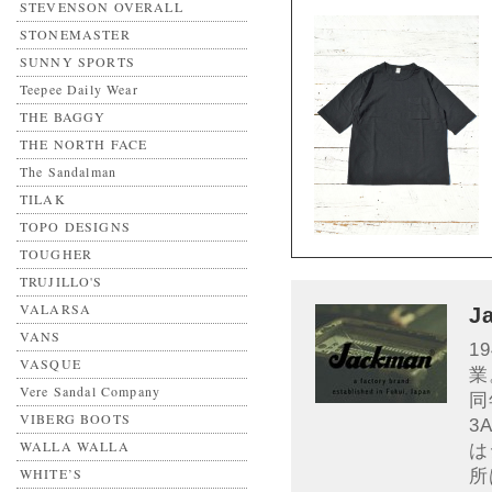
STEVENSON OVERALL
STONEMASTER
SUNNY SPORTS
Teepee Daily Wear
THE BAGGY
THE NORTH FACE
The Sandalman
TILAK
TOPO DESIGNS
TOUGHER
TRUJILLO'S
VALARSA
J
VANS
1
VASQUE
業
Vere Sandal Company
同
VIBERG BOOTS
3
WALLA WALLA
は
所
WHITE’S