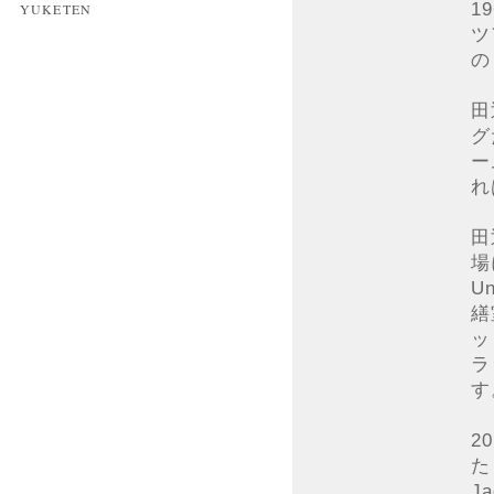
1
YUKETEN
ツ
の
田
グ
ー
れ
田
場
U
繕
ッ
ラ
す
2
た
J