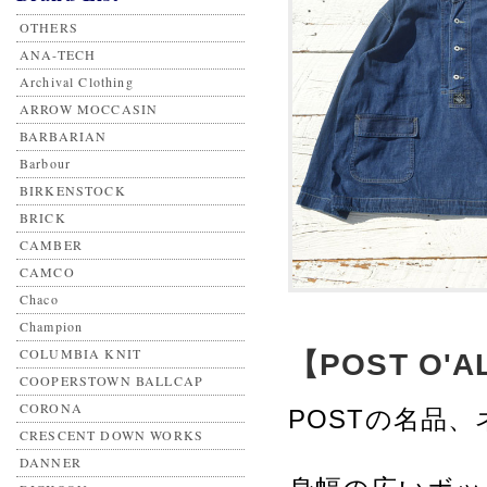
OTHERS
ANA-TECH
Archival Clothing
ARROW MOCCASIN
BARBARIAN
Barbour
BIRKENSTOCK
BRICK
CAMBER
CAMCO
Chaco
Champion
COLUMBIA KNIT
【POST O'AL
COOPERSTOWN BALLCAP
CORONA
POSTの名品
CRESCENT DOWN WORKS
DANNER