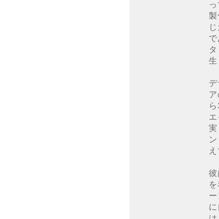
っ
製
じ
で
タ
生
デ
ア
ら
エ
実
ン
え
彼
を
ー
に
は