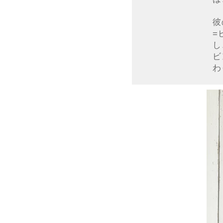
彼
=
し
ビ
わ