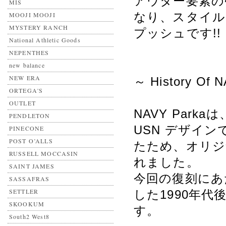
アウター要素の
MIS
なり、スタイル
MOOJI MOOJI
MYSTERY RANCH
プッシュです!!
National Athletic Goods
NEPENTHES
new balance
NEW ERA
～ History Of 
ORTEGA'S
OUTLET
NAVY Par
PENDLETON
USN デザイン
PINECONE
POST O’ALLS
たため、オリジ
RUSSELL MOCCASIN
れました。
SAINT JAMES
今回の復刻にあ
SASSAFRAS
SETTLER
した1990年
SKOOKUM
す。
South2 West8