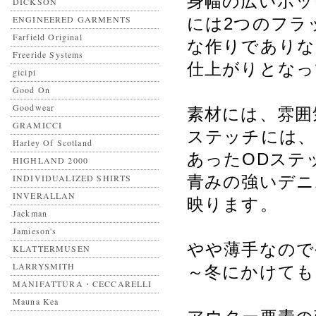
身幅の広いボッ
DICKSON
ENGINEERED GARMENTS
には2つのフラ
Farfield Original
な作りでありな
Freeride Systems
仕上がりとなっ
gicipi
Good On
Goodwear
素材には、雰囲
GRAMICCI
ステッチには、
Harley Of Scotland
あったODステッ
HIGHLAND 2000
INDIVIDUALIZED SHIRTS
青みの強いデニ
INVERALLAN
映ります。
Jackman
Jamieson's
やや薄手なので
KLATTERMUSEN
LARRYSMITH
～冬にかけても
MANIFATTURA・CECCARELLI
Mauna Kea