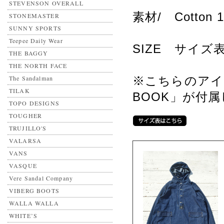
STEVENSON OVERALL
素材/ Cotton
STONEMASTER
SUNNY SPORTS
Teepee Daily Wear
SIZE サイ
THE BAGGY
THE NORTH FACE
The Sandalman
※こちらのアイテ
TILAK
BOOK」が付
TOPO DESIGNS
TOUGHER
TRUJILLO'S
VALARSA
VANS
VASQUE
Vere Sandal Company
VIBERG BOOTS
WALLA WALLA
WHITE’S