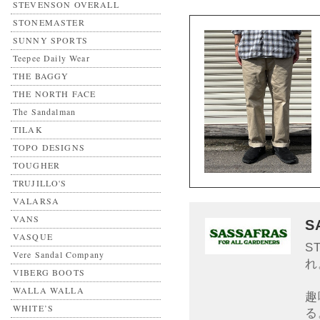
STEVENSON OVERALL
STONEMASTER
SUNNY SPORTS
Teepee Daily Wear
THE BAGGY
THE NORTH FACE
The Sandalman
TILAK
TOPO DESIGNS
TOUGHER
TRUJILLO'S
VALARSA
VANS
S
VASQUE
S
Vere Sandal Company
れ
VIBERG BOOTS
WALLA WALLA
趣
WHITE’S
る