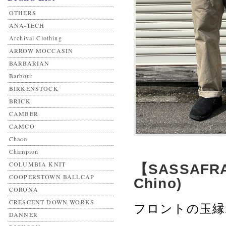
OTHERS
ANA-TECH
Archival Clothing
ARROW MOCCASIN
BARBARIAN
Barbour
BIRKENSTOCK
BRICK
CAMBER
CAMCO
Chaco
Champion
COLUMBIA KNIT
【SASSAFRAS
COOPERSTOWN BALLCAP
Chino)
CORONA
CRESCENT DOWN WORKS
フロントの玉縁ポケ
DANNER