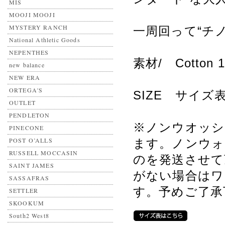
MIS
MOOJI MOOJI
MYSTERY RANCH
一周回って“チ
National Athletic Goods
NEPENTHES
素材/ Cotton
new balance
NEW ERA
ORTEGA'S
SIZE サイ
OUTLET
PENDLETON
※ノンウオッシ
PINECONE
POST O’ALLS
ます。ノンウォ
RUSSELL MOCCASIN
のを発送させて
SAINT JAMES
がない場合はワ
SASSAFRAS
す。予めご了承
SETTLER
SKOOKUM
South2 West8