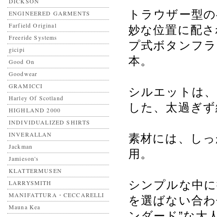
DICKSON
トラウザー型の
ENGINEERED GARMENTS
Farfield Original
妙な位置に配さ
Freeride Systems
プ式ボタンフラ
gicipi
本。
Good On
Goodwear
GRAMICCI
シルエットは、
Harley Of Scotland
した、太過ぎず
HIGHLAND 2000
INDIVIDUALIZED SHIRTS
INVERALLAN
素材には、しっ
Jackman
用。
Jamieson's
KLATTERMUSEN
シンプルな中に
LARRYSMITH
MANIFATTURA・CECCARELLI
を選ばない合わ
Mauna Kea
ンダード”な大人