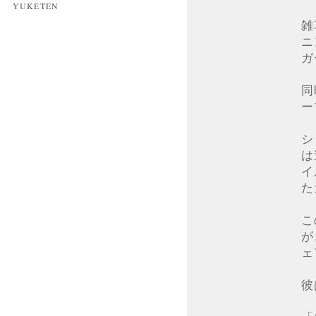
YUKETEN
雑
ニ
ガ
同
ー
シ
は
イ
た
こ
が
ェ
彼