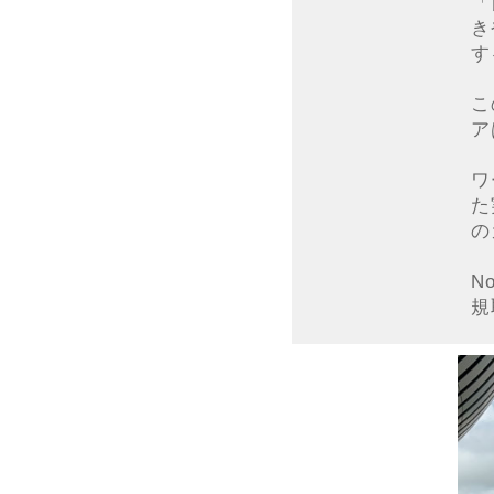
「
き
す
こ
ア
ワ
た
の
N
規