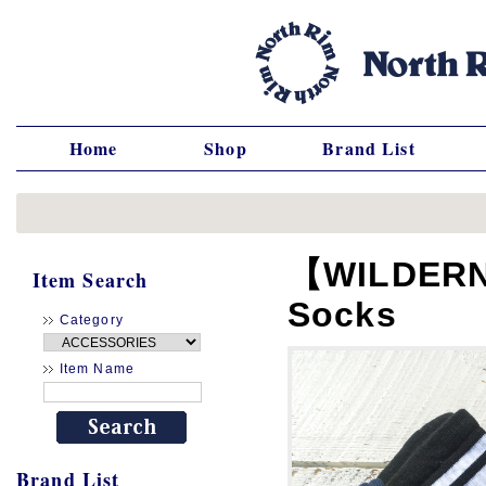
Home
Shop
Brand List
【WILDERNE
Item Search
Socks
Category
Item Name
Brand List