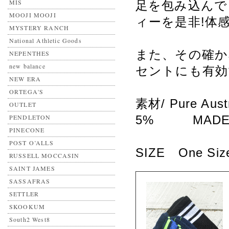
MIS
足を包み込んで
MOOJI MOOJI
ィーを是非!体
MYSTERY RANCH
National Athletic Goods
また、その確か
NEPENTHES
new balance
セントにも有効で
NEW ERA
ORTEGA'S
素材/ Pure Austr
OUTLET
PENDLETON
5% MADE IN 
PINECONE
POST O’ALLS
SIZE One Si
RUSSELL MOCCASIN
SAINT JAMES
SASSAFRAS
SETTLER
SKOOKUM
South2 West8