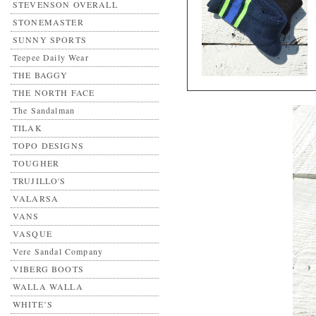
STEVENSON OVERALL
STONEMASTER
SUNNY SPORTS
Teepee Daily Wear
THE BAGGY
THE NORTH FACE
The Sandalman
TILAK
TOPO DESIGNS
TOUGHER
TRUJILLO'S
VALARSA
VANS
VASQUE
Vere Sandal Company
VIBERG BOOTS
WALLA WALLA
WHITE’S