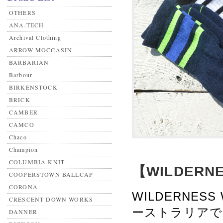
OTHERS
ANA-TECH
Archival Clothing
ARROW MOCCASIN
BARBARIAN
Barbour
BIRKENSTOCK
BRICK
CAMBER
CAMCO
Chaco
Champion
COLUMBIA KNIT
【WILDERNES
COOPERSTOWN BALLCAP
CORONA
WILDERNES
CRESCENT DOWN WORKS
ーストラリアで
DANNER