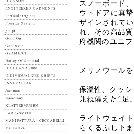
DICKSON
スノーボード、
ENGINEERED GARMENTS
ウトドアに真摯
Farfield Original
ザインされてい
Freeride Systems
れ、その高品質
gicipi
Good On
府機関のユニフ
Goodwear
GRAMICCI
Harley Of Scotland
HIGHLAND 2000
メリノウールを
INDIVIDUALIZED SHIRTS
INVERALLAN
保温性、クッシ
Jackman
兼ね備えた1足
Jamieson's
KLATTERMUSEN
LARRYSMITH
ライトウェイト
MANIFATTURA・CECCARELLI
らくるぶし下ま
Mauna Kea