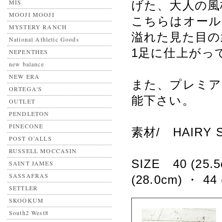
MIS
げた、大人の風
MOOJI MOOJI
こちらはオール
MYSTERY RANCH
溢れた見た目の
National Athletic Goods
1足に仕上がっ
NEPENTHES
new balance
NEW ERA
また、プレミア
ORTEGA'S
能下さい。
OUTLET
PENDLETON
PINECONE
素材/ HAIRY 
POST O’ALLS
RUSSELL MOCCASIN
SIZE 40 (25.5
SAINT JAMES
SASSAFRAS
(28.0cm) ・ 44 
SETTLER
SKOOKUM
South2 West8