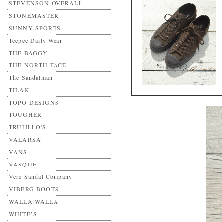
STEVENSON OVERALL
STONEMASTER
SUNNY SPORTS
Teepee Daily Wear
THE BAGGY
THE NORTH FACE
The Sandalman
TILAK
TOPO DESIGNS
TOUGHER
TRUJILLO'S
VALARSA
VANS
VASQUE
Vere Sandal Company
VIBERG BOOTS
WALLA WALLA
WHITE’S