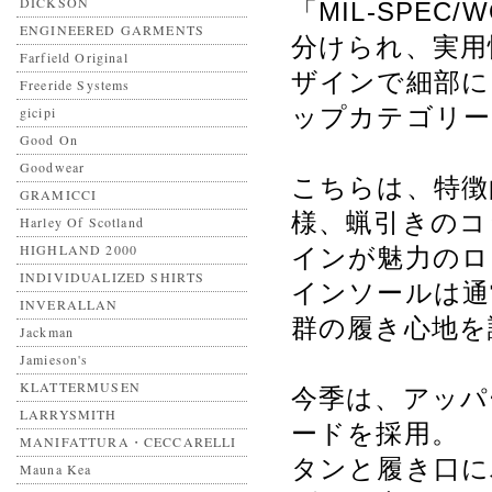
DICKSON
「MIL-SPEC
ENGINEERED GARMENTS
分けられ、実用
Farfield Original
ザインで細部に
Freeride Systems
ップカテゴリー
gicipi
Good On
Goodwear
こちらは、特徴
GRAMICCI
様、蝋引きのコ
Harley Of Scotland
HIGHLAND 2000
インが魅力のロ
INDIVIDUALIZED SHIRTS
インソールは通
INVERALLAN
群の履き心地を
Jackman
Jamieson's
KLATTERMUSEN
今季は、アッパ
LARRYSMITH
ードを採用。
MANIFATTURA・CECCARELLI
タンと履き口に
Mauna Kea