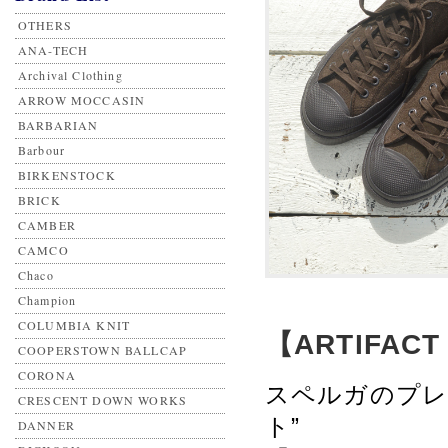
OTHERS
ANA-TECH
Archival Clothing
ARROW MOCCASIN
BARBARIAN
Barbour
BIRKENSTOCK
BRICK
CAMBER
CAMCO
Chaco
Champion
COLUMBIA KNIT
【ARTIFACT
COOPERSTOWN BALLCAP
CORONA
スペルガのプレミ
CRESCENT DOWN WORKS
ト”
DANNER