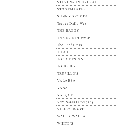
STEVENSON OVERALL
STONEMASTER
SUNNY SPORTS
Teepee Daily Wear
THE BAGGY
THE NORTH FACE
The Sandalman
TILAK
TOPO DESIGNS
TOUGHER
TRUJILLO'S
VALARSA
VANS
VASQUE
Vere Sandal Company
VIBERG BOOTS
WALLA WALLA
WHITE’S