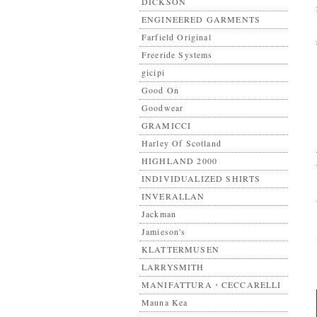
DICKSON
ENGINEERED GARMENTS
Farfield Original
Freeride Systems
gicipi
Good On
Goodwear
GRAMICCI
Harley Of Scotland
HIGHLAND 2000
INDIVIDUALIZED SHIRTS
INVERALLAN
Jackman
Jamieson's
KLATTERMUSEN
LARRYSMITH
MANIFATTURA・CECCARELLI
Mauna Kea