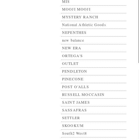
MIS
MOOJI MOOJI
MYSTERY RANCH
National Athletic Goods
NEPENTHES
new balance
NEW ERA
ORTEGA'S
OUTLET
PENDLETON
PINECONE
POST O’ALLS
RUSSELL MOCCASIN
SAINT JAMES
SASSAFRAS
SETTLER
SKOOKUM
South2 West8