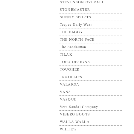
STEVENSON OVERALL
STONEMASTER
SUNNY SPORTS
Teepee Daily Wear
THE BAGGY
THE NORTH FACE
The Sandalman
TILAK
TOPO DESIGNS
TOUGHER
TRUJILLO'S
VALARSA
VANS
VASQUE
Vere Sandal Company
VIBERG BOOTS
WALLA WALLA
WHITE’S