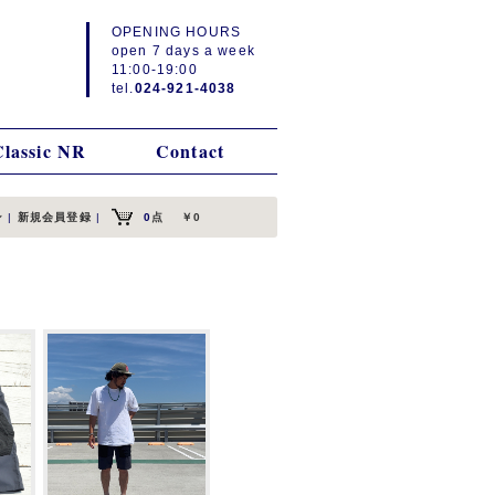
OPENING HOURS
open 7 days a week
11:00-19:00
tel.
024-921-4038
Classic NR
Contact
ン
|
新規会員登録
|
0
点
￥0