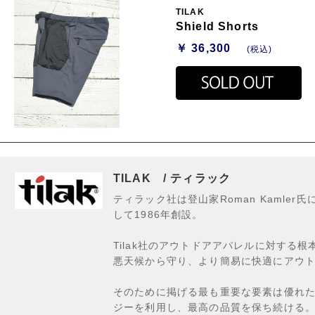
TILAK
Shield Shorts
￥ 36,300
(税込)
TILAK / ティラック
ティラック社は登山家Roman Kamle
して1986年創設。
Tilak社のアウトドアアパレルに対する
悪天候から守り、より簡易に快適にアウ
そのために掲げる最も重要な要素は優れた
ジーを利用し、最高の品質を保ち続ける