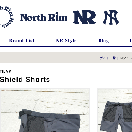
Brand List
NR Style
Blog
ゲスト 様
|
ログイ
TILAK
Shield Shorts