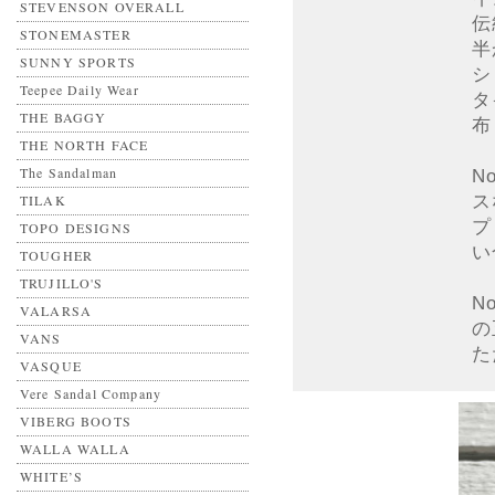
STEVENSON OVERALL
伝
STONEMASTER
半
SUNNY SPORTS
シ
Teepee Daily Wear
タ
THE BAGGY
布
THE NORTH FACE
The Sandalman
N
ス
TILAK
プ
TOPO DESIGNS
い
TOUGHER
TRUJILLO'S
N
VALARSA
の
VANS
た
VASQUE
Vere Sandal Company
VIBERG BOOTS
WALLA WALLA
WHITE’S