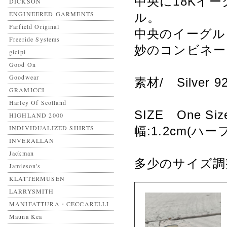
中央に18Kイ
DICKSON
ENGINEERED GARMENTS
ル。
Farfield Original
中央のイーグル
Freeride Systems
妙のコンビネー
gicipi
Good On
Goodwear
素材/ Silver 
GRAMICCI
Harley Of Scotland
SIZE One S
HIGHLAND 2000
INDIVIDUALIZED SHIRTS
幅:1.2cm(ハ
INVERALLAN
Jackman
多少のサイズ調
Jamieson's
KLATTERMUSEN
LARRYSMITH
MANIFATTURA・CECCARELLI
Mauna Kea