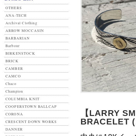
OTHERS
ANA-TECH
Archival Clothing
ARROW MOCCASIN
BARBARIAN
Barbour
BIRKENSTOCK
BRICK
CAMBER
CAMCO
Chaco
Champion
COLUMBIA KNIT
COOPERSTOWN BALLCAP
【LARRY SM
CORONA
BRACELET (
CRESCENT DOWN WORKS
DANNER