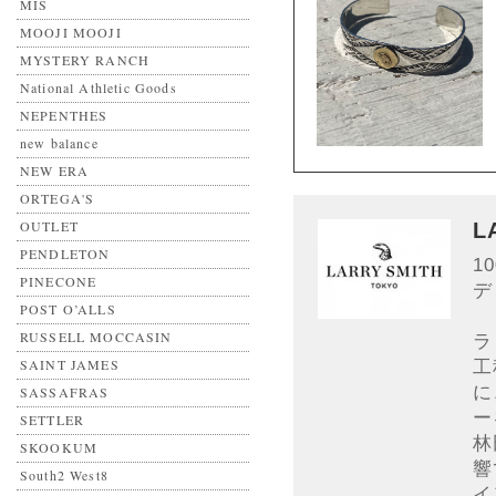
MIS
MOOJI MOOJI
MYSTERY RANCH
National Athletic Goods
NEPENTHES
new balance
NEW ERA
ORTEGA'S
OUTLET
L
PENDLETON
1
PINECONE
デ
POST O’ALLS
RUSSELL MOCCASIN
ラ
SAINT JAMES
工
に
SASSAFRAS
ー
SETTLER
林
SKOOKUM
響
South2 West8
イ