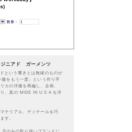
s)
数量：
 エンジニアド ガーメンツ
トレンドという響きとは無縁のものが
い服をもう一度」という作り手
メリカの洋服を再編し、企画、
 MIDE IN U.S.A を洋
たマテリアル、ディテールを巧
います。
TURAL店のみの取り扱いブランドに