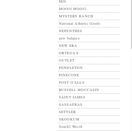
MIS
MOOJI MOOJI
MYSTERY RANCH
National Athletic Goods
NEPENTHES
new balance
NEW ERA
ORTEGA'S
OUTLET
PENDLETON
PINECONE
POST O’ALLS
RUSSELL MOCCASIN
SAINT JAMES
SASSAFRAS
SETTLER
SKOOKUM
South2 West8