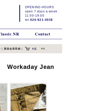
OPENING HOURS
open 7 days a week
11:00-19:00
tel.
024-921-4038
Classic NR
Contact
ン
|
新規会員登録
|
0
点
￥0
y】 Workaday Jean