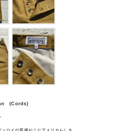
an (Cords)
n。
デュロイの質感がよりアメリカらしさ