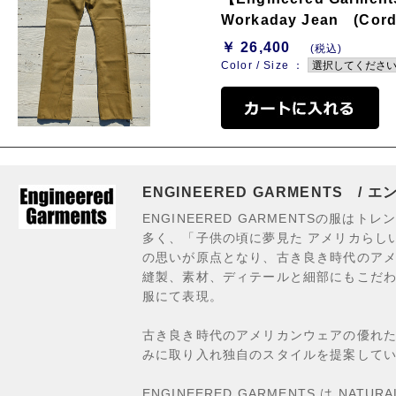
Workaday Jean (Cord
￥ 26,400
(税込)
Color / Size ：
ENGINEERED GARMENTS /
ENGINEERED GARMENTSの服は
多く、「子供の頃に夢見た アメリカらし
の思いが原点となり、古き良き時代のア
縫製、素材、ディテールと細部にもこだわり、真の
服にて表現。
古き良き時代のアメリカンウェアの優れ
みに取り入れ独自のスタイルを提案して
ENGINEERED GARMENTS は NA