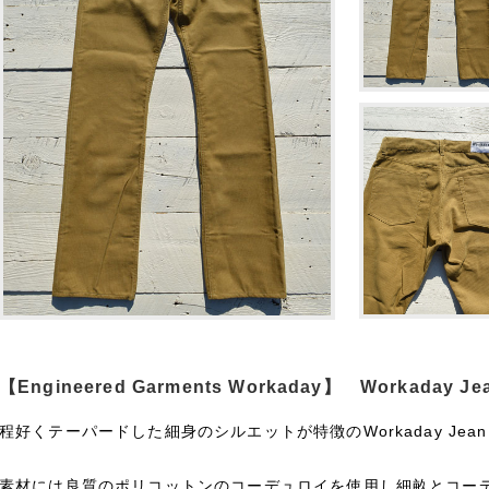
【Engineered Garments Workaday】 Workaday Je
程好くテーパードした細身のシルエットが特徴のWorkaday Jea
素材には良質のポリコットンのコーデュロイを使用し細畝とコー