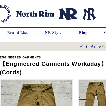
Brand List
NR Style
Blog
ゲスト 様
|
ログイ
ENGINEERED GARMENTS
【Engineered Garments Workada
(Cords)