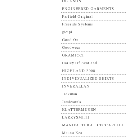
DICKSON
ENGINEERED GARMENTS
Farfield Original
Freeride Systems
gicipi
Good On
Goodwear
GRAMICCI
Harley Of Scotland
HIGHLAND 2000
INDIVIDUALIZED SHIRTS
INVERALLAN
Jackman
Jamieson's
KLATTERMUSEN
LARRYSMITH
MANIFATTURA・CECCARELLI
Mauna Kea