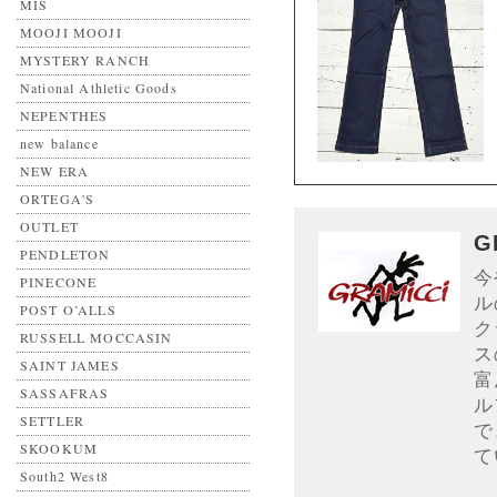
MIS
MOOJI MOOJI
MYSTERY RANCH
National Athletic Goods
NEPENTHES
new balance
NEW ERA
ORTEGA'S
OUTLET
G
PENDLETON
今
PINECONE
ル
POST O’ALLS
ク
RUSSELL MOCCASIN
ス
SAINT JAMES
富
SASSAFRAS
ル
SETTLER
で
SKOOKUM
て
South2 West8