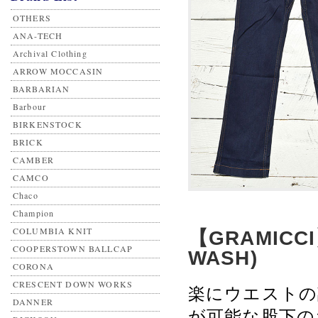
OTHERS
ANA-TECH
Archival Clothing
ARROW MOCCASIN
BARBARIAN
Barbour
BIRKENSTOCK
BRICK
CAMBER
CAMCO
Chaco
Champion
COLUMBIA KNIT
【GRAMICCI
COOPERSTOWN BALLCAP
WASH)
CORONA
CRESCENT DOWN WORKS
楽にウエストの
DANNER
が可能な股下の