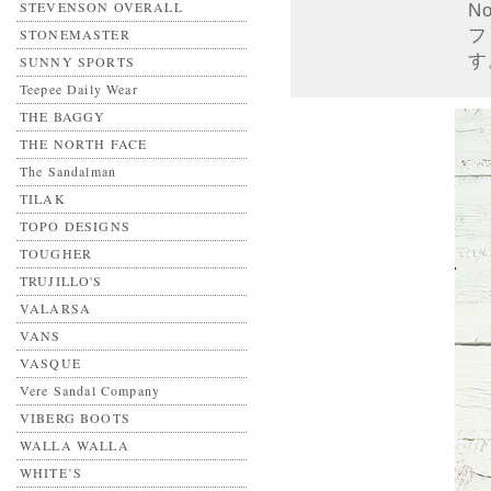
STEVENSON OVERALL
N
フ
STONEMASTER
す
SUNNY SPORTS
Teepee Daily Wear
THE BAGGY
THE NORTH FACE
The Sandalman
TILAK
TOPO DESIGNS
TOUGHER
TRUJILLO'S
VALARSA
VANS
VASQUE
Vere Sandal Company
VIBERG BOOTS
WALLA WALLA
WHITE’S