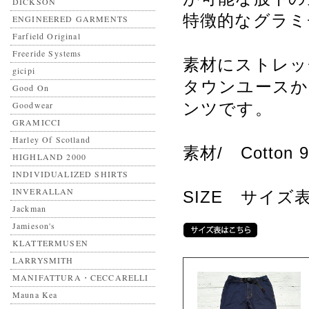
DICKSON
特徴的なグラミ
ENGINEERED GARMENTS
Farfield Original
Freeride Systems
素材にストレッ
gicipi
タウンユースか
Good On
Goodwear
ンツです。
GRAMICCI
Harley Of Scotland
素材/ Cotton 
HIGHLAND 2000
INDIVIDUALIZED SHIRTS
INVERALLAN
SIZE サイ
Jackman
Jamieson's
KLATTERMUSEN
LARRYSMITH
MANIFATTURA・CECCARELLI
Mauna Kea