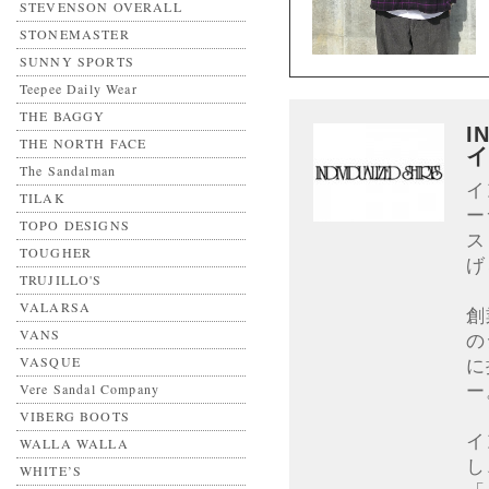
STEVENSON OVERALL
STONEMASTER
SUNNY SPORTS
Teepee Daily Wear
THE BAGGY
I
THE NORTH FACE
The Sandalman
イ
TILAK
ー
TOPO DESIGNS
ス
TOUGHER
げ
TRUJILLO'S
VALARSA
創
VANS
の
VASQUE
に
ー
Vere Sandal Company
VIBERG BOOTS
イ
WALLA WALLA
し
WHITE’S