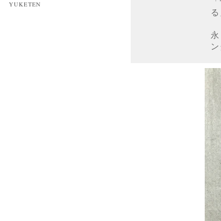
「
YUKETEN
る
永
ン