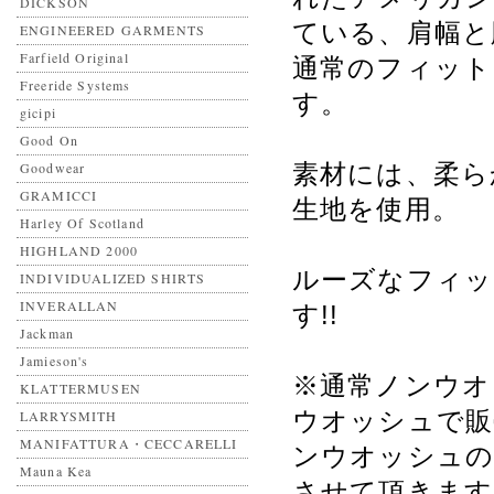
DICKSON
ている、肩幅と
ENGINEERED GARMENTS
Farfield Original
通常のフィット
Freeride Systems
す。
gicipi
Good On
Goodwear
素材には、柔ら
GRAMICCI
生地を使用。
Harley Of Scotland
HIGHLAND 2000
ルーズなフィッ
INDIVIDUALIZED SHIRTS
INVERALLAN
す!!
Jackman
Jamieson's
※通常ノンウオ
KLATTERMUSEN
ウオッシュで販
LARRYSMITH
MANIFATTURA・CECCARELLI
ンウオッシュの
Mauna Kea
させて頂きます