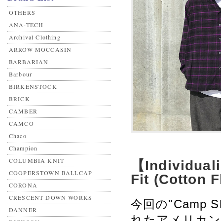
OTHERS
ANA-TECH
Archival Clothing
ARROW MOCCASIN
BARBARIAN
Barbour
BIRKENSTOCK
BRICK
CAMBER
CAMCO
Chaco
Champion
COLUMBIA KNIT
【Individuali
COOPERSTOWN BALLCAP
Fit (Cotton F
CORONA
CRESCENT DOWN WORKS
今回の"Camp S
DANNER
れたアメリカン