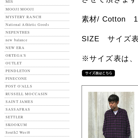
MIS
MOOJI MOOJI
MYSTERY RANCH
素材/ Cotton 
National Athletic Goods
NEPENTHES
SIZE サイ
new balance
NEW ERA
ORTEGA'S
※サイズ表は、
OUTLET
PENDLETON
PINECONE
POST O’ALLS
RUSSELL MOCCASIN
SAINT JAMES
SASSAFRAS
SETTLER
SKOOKUM
South2 West8