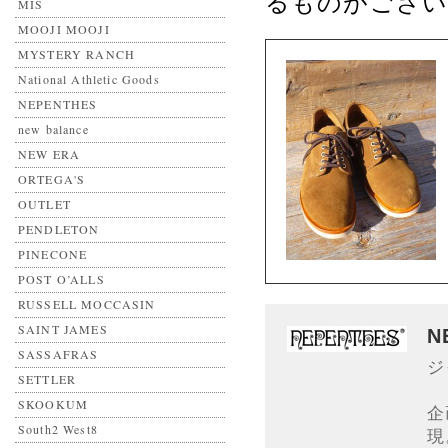
るものがござい
MIS
MOOJI MOOJI
MYSTERY RANCH
National Athletic Goods
NEPENTHES
new balance
NEW ERA
ORTEGA'S
OUTLET
PENDLETON
PINECONE
POST O’ALLS
RUSSELL MOCCASIN
SAINT JAMES
N
SASSAFRAS
ジ
SETTLER
SKOOKUM
企
South2 West8
現