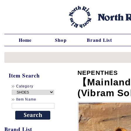
Home
Shop
Brand List
NEPENTHES
Item Search
【Mainlan
Category
(Vibram So
Item Name
Brand List