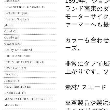
1890年、ジ
DICKSON
ENGINEERED GARMENTS
ランド南東のダ
Farfield Original
モーターサイク
Freeride Systems
ァーマーへも提
gicipi
Good On
Goodwear
カラーも合わせ
GRAMICCI
ーズ。
Harley Of Scotland
HIGHLAND 2000
INDIVIDUALIZED SHIRTS
非常にタフで屈
INVERALLAN
上がりです。ソール
Jackman
Jamieson's
素材/ スエード M
KLATTERMUSEN
LARRYSMITH
MANIFATTURA・CECCARELLI
※革製品や製法
Mauna Kea