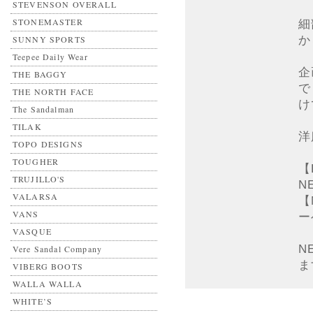
STEVENSON OVERALL
STONEMASTER
細
か
SUNNY SPORTS
Teepee Daily Wear
企
THE BAGGY
で
THE NORTH FACE
け
The Sandalman
TILAK
洋
TOPO DESIGNS
TOUGHER
【
TRUJILLO'S
N
VALARSA
【
VANS
ー
VASQUE
N
Vere Sandal Company
ま
VIBERG BOOTS
WALLA WALLA
WHITE’S