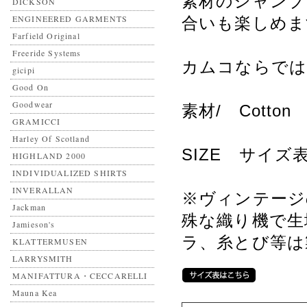
素材のシャンブ
DICKSON
ENGINEERED GARMENTS
合いも楽しめま
Farfield Original
Freeride Systems
カムコならでは
gicipi
Good On
Goodwear
素材/ Cotton
GRAMICCI
Harley Of Scotland
SIZE サイ
HIGHLAND 2000
INDIVIDUALIZED SHIRTS
INVERALLAN
※ヴィンテージ
Jackman
殊な織り機で生
Jamieson's
ラ、糸とび等は
KLATTERMUSEN
LARRYSMITH
MANIFATTURA・CECCARELLI
Mauna Kea