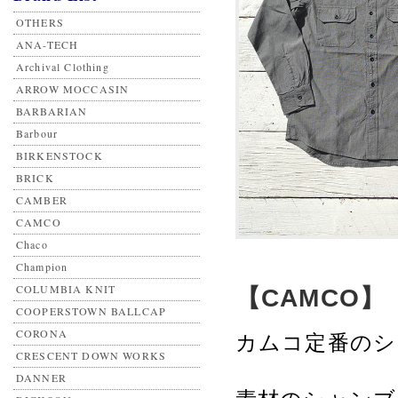
OTHERS
ANA-TECH
Archival Clothing
ARROW MOCCASIN
BARBARIAN
Barbour
BIRKENSTOCK
BRICK
CAMBER
CAMCO
Chaco
Champion
COLUMBIA KNIT
【CAMCO】 L
COOPERSTOWN BALLCAP
CORONA
カムコ定番のシ
CRESCENT DOWN WORKS
DANNER