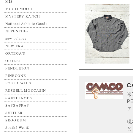
MIS
MOOJI MOOJI
MYSTERY RANCH
National Athletic Goods
NEPENTHES
new balance
NEW ERA
ORTEGA'S
OUTLET
PENDLETON
PINECONE
POST O’ALLS
C
RUSSELL MOCCASIN
米
SAINT JAMES
P
SASSAFRAS
ァ
SETTLER
SKOOKUM
現
South2 West8
と