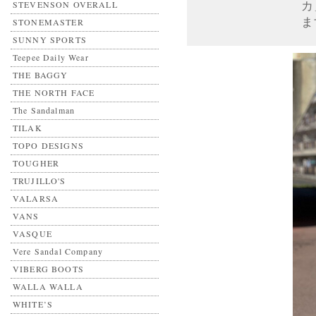
カ
STEVENSON OVERALL
ま
STONEMASTER
SUNNY SPORTS
Teepee Daily Wear
THE BAGGY
THE NORTH FACE
The Sandalman
TILAK
TOPO DESIGNS
TOUGHER
TRUJILLO'S
VALARSA
VANS
VASQUE
Vere Sandal Company
VIBERG BOOTS
WALLA WALLA
WHITE’S