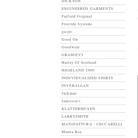
DICKSON
ENGINEERED GARMENTS
Farfield Original
Freeride Systems
gicipi
Good On
Goodwear
GRAMICCI
Harley Of Scotland
HIGHLAND 2000
INDIVIDUALIZED SHIRTS
INVERALLAN
Jackman
Jamieson's
KLATTERMUSEN
LARRYSMITH
MANIFATTURA・CECCARELLI
Mauna Kea