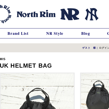
Brand List
NR Style
Blog
ゲスト 様
|
ログイ
MIS
UK HELMET BAG