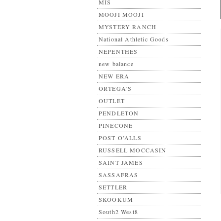
MIS
MOOJI MOOJI
MYSTERY RANCH
National Athletic Goods
NEPENTHES
new balance
NEW ERA
ORTEGA'S
OUTLET
PENDLETON
PINECONE
POST O’ALLS
RUSSELL MOCCASIN
SAINT JAMES
SASSAFRAS
SETTLER
SKOOKUM
South2 West8