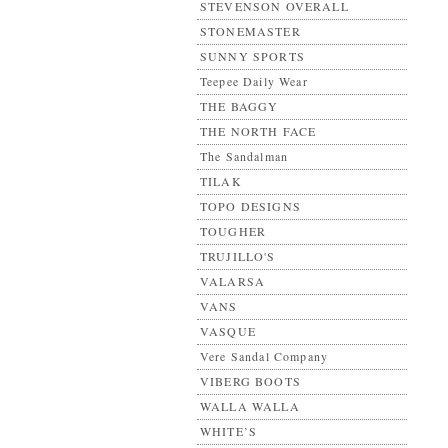
STEVENSON OVERALL
STONEMASTER
SUNNY SPORTS
Teepee Daily Wear
THE BAGGY
THE NORTH FACE
The Sandalman
TILAK
TOPO DESIGNS
TOUGHER
TRUJILLO'S
VALARSA
VANS
VASQUE
Vere Sandal Company
VIBERG BOOTS
WALLA WALLA
WHITE’S