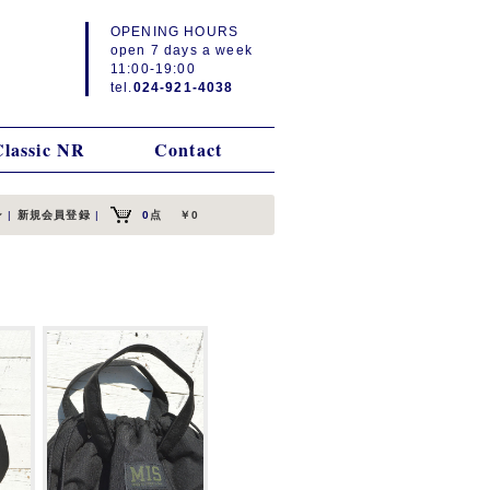
OPENING HOURS
open 7 days a week
11:00-19:00
tel.
024-921-4038
Classic NR
Contact
ン
|
新規会員登録
|
0
点
￥0