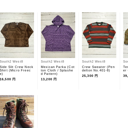
South2 West8
South2 West8
South2 West8
So
Side Slit Crew Neck
Mexican Parka (Cot
Crew Sweater (Pen
Te
Shirt (Micro Freec
ton Cloth / Splashe
delton No.401-8)
er
e)
d Pattern)
25,300 円
39
16,500 円
13,200 円