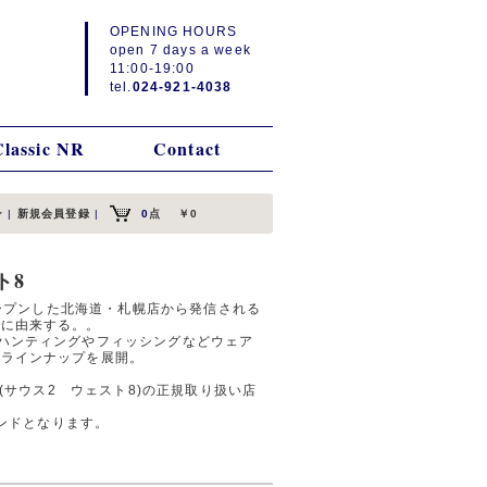
OPENING HOURS
open 7 days a week
11:00-19:00
tel.
024-921-4038
Classic NR
Contact
ン
|
新規会員登録
|
0
点
￥0
ト8
オープンした北海道・札幌店から発信される
所に由来する。。
ハンティングやフィッシングなどウェア
いラインナップを展開。
T8 (サウス2 ウェスト8)の正規取り扱い店
ランドとなります。