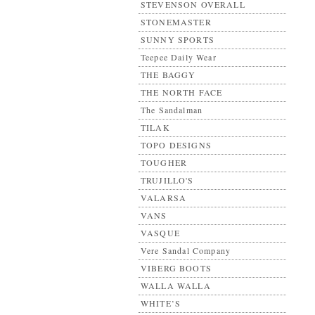
STEVENSON OVERALL
STONEMASTER
SUNNY SPORTS
Teepee Daily Wear
THE BAGGY
THE NORTH FACE
The Sandalman
TILAK
TOPO DESIGNS
TOUGHER
TRUJILLO'S
VALARSA
VANS
VASQUE
Vere Sandal Company
VIBERG BOOTS
WALLA WALLA
WHITE’S