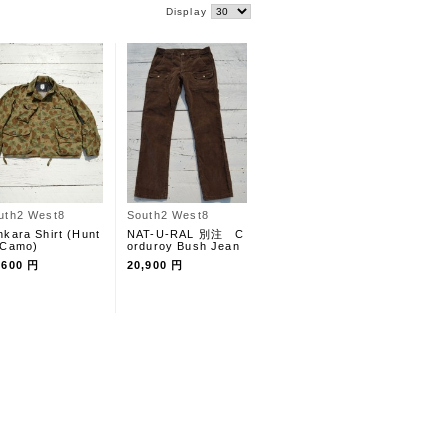
Display
uth2 West8
South2 West8
nkara Shirt (Hunt
NAT-U-RAL 別注 C
 Camo)
orduroy Bush Jean
,600 円
20,900 円