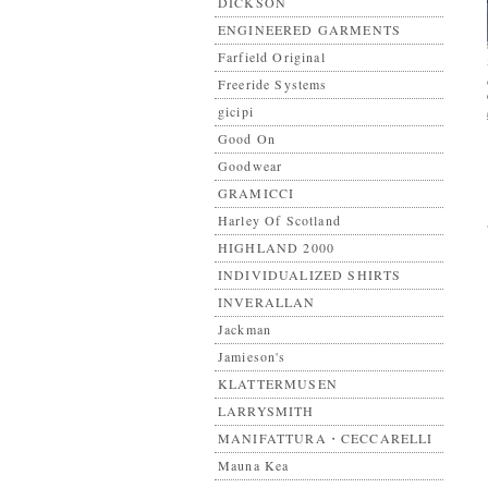
DICKSON
ENGINEERED GARMENTS
Farfield Original
Freeride Systems
gicipi
Good On
Goodwear
GRAMICCI
Harley Of Scotland
HIGHLAND 2000
INDIVIDUALIZED SHIRTS
INVERALLAN
Jackman
Jamieson's
KLATTERMUSEN
LARRYSMITH
MANIFATTURA・CECCARELLI
Mauna Kea