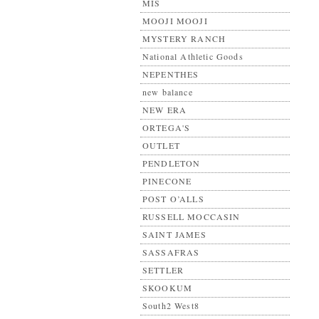
MIS
MOOJI MOOJI
MYSTERY RANCH
National Athletic Goods
NEPENTHES
new balance
NEW ERA
ORTEGA'S
OUTLET
PENDLETON
PINECONE
POST O’ALLS
RUSSELL MOCCASIN
SAINT JAMES
SASSAFRAS
SETTLER
SKOOKUM
South2 West8