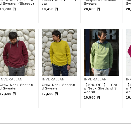
Crew Neck Shetlan
Lambs Wool Deer S
Jacquard Shetland
Ja
d Sweater (Shaggy)
carf
Sweater
Sw
18,700 円
10,450 円
28,600 円
28
INVERALLAN
INVERALLAN
INVERALLAN
IN
Crew Neck Shetlan
Crew Neck Shetlan
【40% OFF】 Cre
【
d Sweater
d Sweater
w Neck Shetland S
w 
weater
we
17,600 円
17,600 円
10,560 円
10