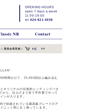
OPENING HOURS
open 7 days a week
11:00-19:00
tel.
024-921-4038
Classic NR
Contact
ン
|
新規会員登録
|
0
点
￥0
LLAN”
0時間かけて、25,000回以上編み込む
糸とオリジナルの伝統的ニッティングパタ
てから、仕上げまで全て手作業でやって
サインが入ります。
国内で紡績されている最高級グレードのア
ンドニット用に太く撚っています。