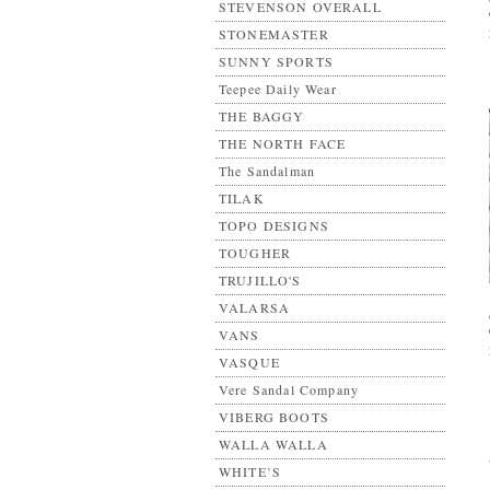
STEVENSON OVERALL
STONEMASTER
SUNNY SPORTS
Teepee Daily Wear
THE BAGGY
THE NORTH FACE
The Sandalman
TILAK
TOPO DESIGNS
TOUGHER
TRUJILLO'S
VALARSA
VANS
VASQUE
Vere Sandal Company
VIBERG BOOTS
WALLA WALLA
WHITE’S