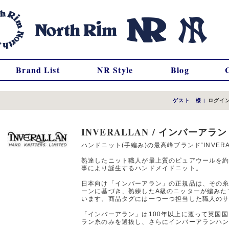
Brand List
NR Style
Blog
ゲスト 様
|
ログイ
INVERALLAN / インバーアラン
ハンドニット(手編み)の最高峰ブランド“INVERA
熟達したニット職人が最上質のピュアウールを約9
事により誕生するハンドメイドニット。
日本向け「インバーアラン」の正規品は、その
ーンに基づき、熟練したA級のニッターが編みた
います。商品タグには一つ一つ担当した職人の
「インバーアラン」は100年以上に渡って英国
ラン糸のみを選抜し、さらにインバーアランハ