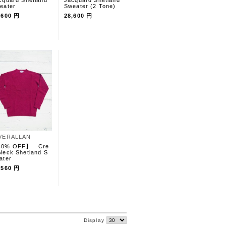
cquard Shetland
Jacquard Shetland
eater
Sweater (2 Tone)
,600 円
28,600 円
VERALLAN
40% OFF】 Cre
Neck Shetland S
ater
,560 円
Display