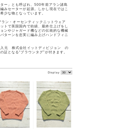
ター」とも呼ばれ、500年前アラン諸島
手編みセーターが起源。しかし現在ではこ
に希少な物となっています。
” インバーアラン・オーセンティックニットウェア
ニットで英国国内で紡績、最終仕上げをし
ションやジャガード機などの伝統的な機械
グパターンを忠実に編み上げハンドフィニ
ンの輸入元 株式会社イットディビジョン の
の証となる“ブラウンタグ”が付きます。
Display