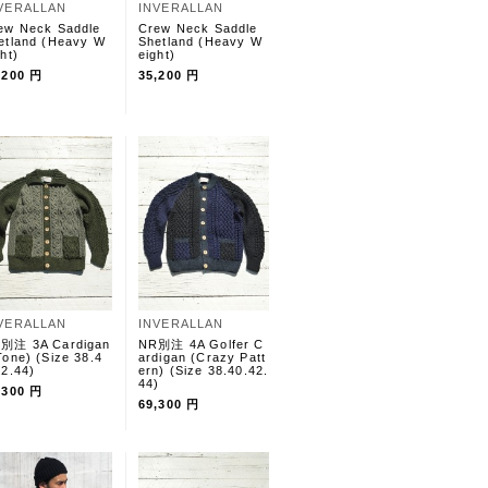
VERALLAN
INVERALLAN
ew Neck Saddle
Crew Neck Saddle
etland (Heavy W
Shetland (Heavy W
ht)
eight)
,200 円
35,200 円
VERALLAN
INVERALLAN
別注 3A Cardigan
NR別注 4A Golfer C
Tone) (Size 38.4
ardigan (Crazy Patt
42.44)
ern) (Size 38.40.42.
44)
,300 円
69,300 円