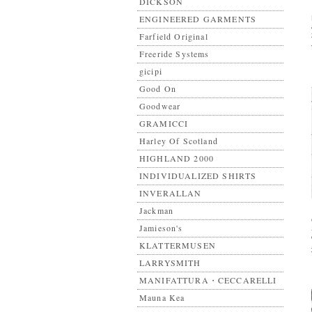
DICKSON
ENGINEERED GARMENTS
Farfield Original
Freeride Systems
gicipi
Good On
Goodwear
GRAMICCI
Harley Of Scotland
HIGHLAND 2000
INDIVIDUALIZED SHIRTS
INVERALLAN
Jackman
Jamieson's
KLATTERMUSEN
LARRYSMITH
MANIFATTURA・CECCARELLI
Mauna Kea