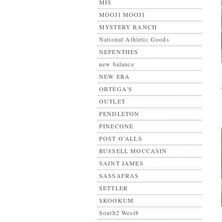
MIS
MOOJI MOOJI
MYSTERY RANCH
National Athletic Goods
NEPENTHES
new balance
NEW ERA
ORTEGA'S
OUTLET
PENDLETON
PINECONE
POST O’ALLS
RUSSELL MOCCASIN
SAINT JAMES
SASSAFRAS
SETTLER
SKOOKUM
South2 West8