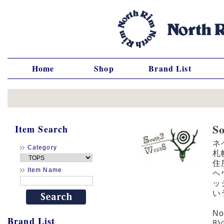
Home
Shop
Brand List
S
Item Search
ネ
Category
札
住
Item Name
ヘ
ッ
い
N
Brand List
8