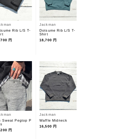
ckman
Jackman
tsume Rib L/S T-
Dotsume Rib L/S T-
rt
Shirt
,700 円
18,700 円
ckman
Jackman
 Sweat Pegtop P
Waffle Midneck
ts
16,500 円
,200 円