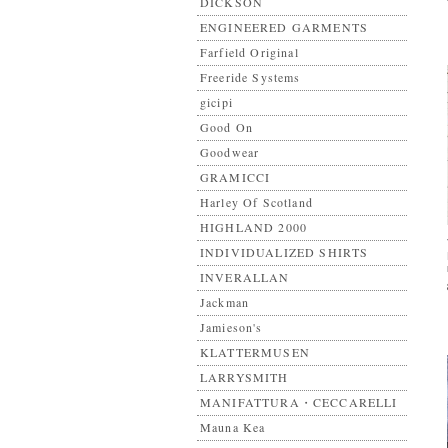
DICKSON
ENGINEERED GARMENTS
Farfield Original
Freeride Systems
gicipi
Good On
Goodwear
GRAMICCI
Harley Of Scotland
HIGHLAND 2000
INDIVIDUALIZED SHIRTS
INVERALLAN
Jackman
Jamieson's
KLATTERMUSEN
LARRYSMITH
MANIFATTURA・CECCARELLI
Mauna Kea