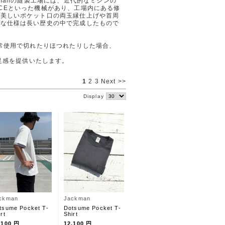
kmanの縫製工場には、近代的なミシンの
REECEといった機械があり、工場内にある修
。美しいポケット口の両玉縁仕上げや首周
的な仕様は長い歴史の中で完成したもので
通常使用で切れたりほつれたりした場合、
満足感を提供いたします。
1
2
3
Next >>
Display
ckman
Jackman
tsume Pocket T-
Dotsume Pocket T-
rt
Shirt
,100 円
12,100 円