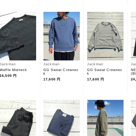
Jackman
Jackman
Jackman
Ja
Waffle Midneck
GG Sweat Crewnec
GG Sweat Crewnec
NE
k
k
(B
16,500 円
17,600 円
17,600 円
24