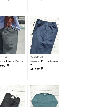
ckman
Jackman
ispy Umps Pants
Rookie Pants (Canv
as)
,000 円
18,700 円