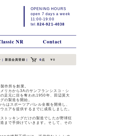
OPENING HOURS
open 7 days a week
11:00-19:00
tel.
024-921-4038
Classic NR
Contact
ン
|
新規会員登録
|
0
点
￥0
小製作所を創業。
メリカから3Aのサンフランシスコ・シ
の足元に目を奪われ1950年、田辺莫大
ングの製造を開始。
てからはスポーツアパレル全般を開発し、
グウエアを提供するまでに成長しました。
はストッキングだけの製造でしたが野球狂
製造まで手掛けていきます。そして、その
。