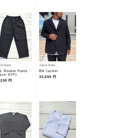
ckman
Jackman
L Rookie Pants
BN Jacket
lack STP)
33,000 円
,200 円