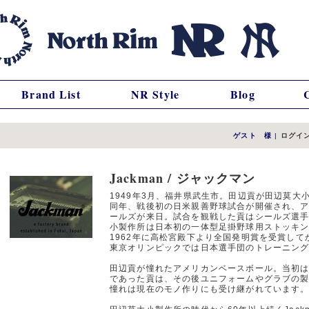
Brand List
NR Style
Blog
ゲスト 様
|
ログイ
Jackman / ジャックマン
1949年3月、福井県武生市。田辺貢が田辺莫大
同年、戦後初の日米親善野球試合が開催され、ア
ールズが来日。試合を観戦した貢はシールズ選手
小製作所は日本初の一体型足掛野球用ストッキ
1962年に高松宮殿下より全国発明賞を受賞し
東京オリンピックでは日本選手団のトレーニン
田辺貢が憧れたアメリカンベースボール。当初
であった貢は、その後ユニフォームやグラブの
憧れは現在のモノ作りにも受け継がれています