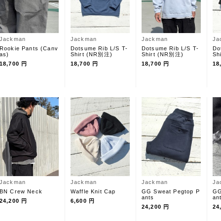
Jackman
Jackman
Jackman
Ja
Rookie Pants (Canv
Dotsume Rib L/S T-
Dotsume Rib L/S T-
Do
as)
Shirt (NR別注)
Shirt (NR別注)
Shi
18,700 円
18,700 円
18,700 円
18
Jackman
Jackman
Jackman
Ja
BN Crew Neck
Waffle Knit Cap
GG Sweat Pegtop P
GG
ants
an
24,200 円
6,600 円
24,200 円
24