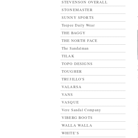
STEVENSON OVERALL
STONEMASTER
SUNNY SPORTS
Teepee Daily Wear
THE BAGGY
THE NORTH FACE
The Sandalman
TILAK
TOPO DESIGNS
TOUGHER
TRUJILLO'S
VALARSA
VANS
VASQUE
Vere Sandal Company
VIBERG BOOTS
WALLA WALLA
WHITE’S