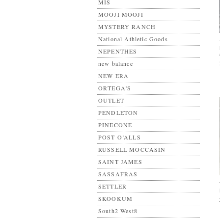
MIS
MOOJI MOOJI
MYSTERY RANCH
National Athletic Goods
NEPENTHES
new balance
NEW ERA
ORTEGA'S
OUTLET
PENDLETON
PINECONE
POST O’ALLS
RUSSELL MOCCASIN
SAINT JAMES
SASSAFRAS
SETTLER
SKOOKUM
South2 West8