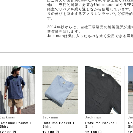
田辺莫大小製作所の時代から60年以上続くJac
他に、専門的縫製に必要なUnionspecialや
繕室でリペアを繰り返しながら使用しています
りの伸びを防止するアメリカンラッパなど特徴
す。
2014年秋からは、自社工場製品の縫製箇所が
無償修理致します。
Jackmanは気に入ったものを永く愛用できる
Jackman
Jackman
Jackman
Ja
Dotsume Pocket T-
Dotsume Pocket T-
Dotsume Pocket T-
Do
Shirt
Shirt
Shirt
Shi
12,100 円
12,100 円
12,100 円
12