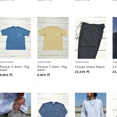
Jackman
Jackman
Jackman
Ja
Pocket T-Shirt “Pig
Pocket T-Shirt “Pig
Crispy Umps Pants
Cr
ment”
ment”
22,000 円
22
8,800 円
8,800 円