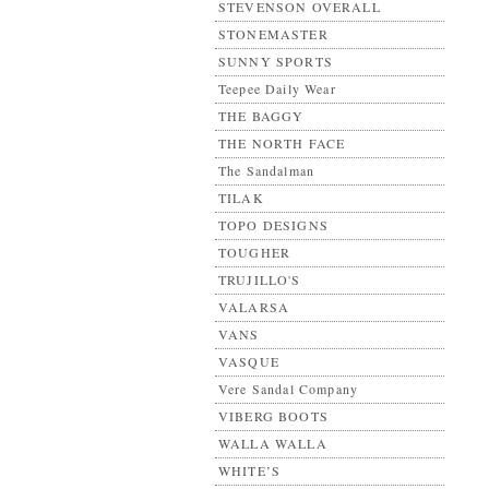
STEVENSON OVERALL
STONEMASTER
SUNNY SPORTS
Teepee Daily Wear
THE BAGGY
THE NORTH FACE
The Sandalman
TILAK
TOPO DESIGNS
TOUGHER
TRUJILLO'S
VALARSA
VANS
VASQUE
Vere Sandal Company
VIBERG BOOTS
WALLA WALLA
WHITE’S