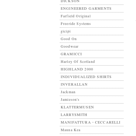
DICKSON
ENGINEERED GARMENTS
Farfield Original
Freeride Systems
gicipi
Good On
Goodwear
GRAMICCI
Harley Of Scotland
HIGHLAND 2000
INDIVIDUALIZED SHIRTS
INVERALLAN
Jackman
Jamieson's
KLATTERMUSEN
LARRYSMITH
MANIFATTURA・CECCARELLI
Mauna Kea