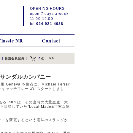
OPENING HOURS
open 7 days a week
11:00-19:00
tel.
024-921-4038
Classic NR
Contact
ン
|
新規会員登録
|
0
点
￥0
 ヴィールサンダルカンパニー
州 Geneva を拠点に、Michael Ferreri
etter "をキャッチフレーズにスタートしまし
あるJohn は、その当時の大量生産・大
指していた"Local Made&丁寧な物
にルートを変更するという意味のスラングか