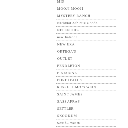
MIS
MOOJI MOOJI
MYSTERY RANCH
National Athletic Goods
NEPENTHES
new balance
NEW ERA
ORTEGA'S
OUTLET
PENDLETON
PINECONE
POST O’ALLS
RUSSELL MOCCASIN
SAINT JAMES
SASSAFRAS
SETTLER
SKOOKUM
South2 West8