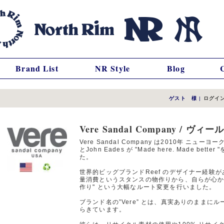
Brand List
NR Style
Blog
ゲスト 様
|
ログイ
Vere Sandal Company /
Vere Sandal Company は2010年 ニューヨーク
とJohn Eades が "Made here. Made b
た。
世界的ビッグブランドReef のデザイナー経験が
量消費というスタンスの物作りから、自らが心から目
作り" という大幅なルート変更を行いました。
ブランド名の”Vere” とは、真実ありのまま
らきています。