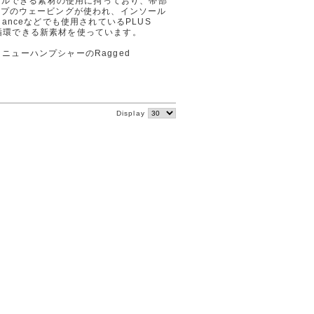
クルできる素材の使用に拘っており、帯部
イプのウェービングが使われ、インソール
alanceなどでも使用されているPLUS
クル循環できる新素材を使っています。
tsや、ニューハンプシャーのRagged
。
Display