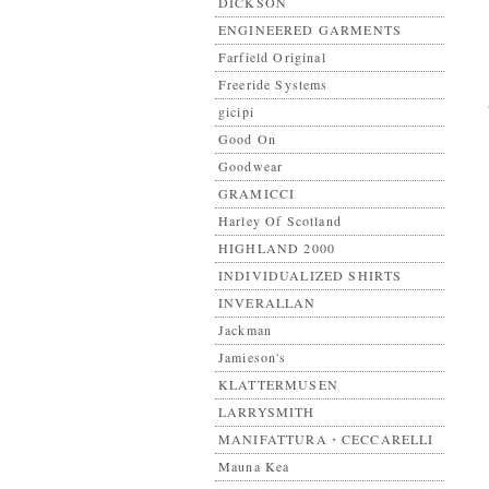
DICKSON
ENGINEERED GARMENTS
Farfield Original
Freeride Systems
gicipi
Good On
Goodwear
GRAMICCI
Harley Of Scotland
HIGHLAND 2000
INDIVIDUALIZED SHIRTS
INVERALLAN
Jackman
Jamieson's
KLATTERMUSEN
LARRYSMITH
MANIFATTURA・CECCARELLI
Mauna Kea