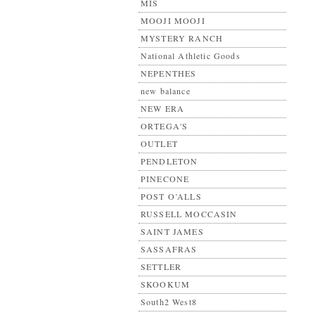
MIS
MOOJI MOOJI
MYSTERY RANCH
National Athletic Goods
NEPENTHES
new balance
NEW ERA
ORTEGA'S
OUTLET
PENDLETON
PINECONE
POST O’ALLS
RUSSELL MOCCASIN
SAINT JAMES
SASSAFRAS
SETTLER
SKOOKUM
South2 West8