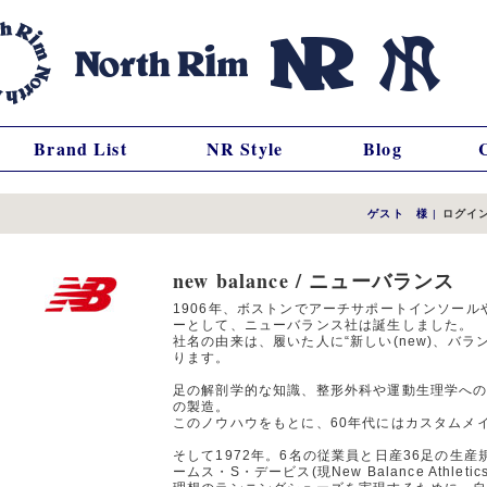
Brand List
NR Style
Blog
ゲスト 様
|
ログイ
new balance / ニューバランス
1906年、ボストンでアーチサポートインソー
ーとして、ニューバランス社は誕生しました。
社名の由来は、履いた人に“新しい(new)、バランス
ります。
足の解剖学的な知識、整形外科や運動生理学へ
の製造。
このノウハウをもとに、60年代にはカスタムメ
そして1972年。6名の従業員と日産36足の生
ームス・S・デービス(現New Balance Athlet