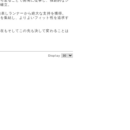
自ら走ることで開発に従事し、独創的なシ
を確立。
発表しランナーから絶大な支持を獲得。
ーを集結し、よりよいフィット性を追求す
現在もそしてこの先も決して変わることは
Display