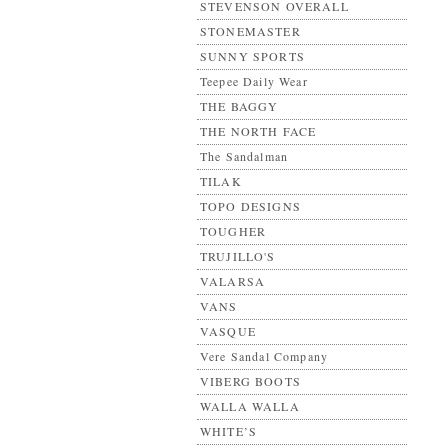
STEVENSON OVERALL
STONEMASTER
SUNNY SPORTS
Teepee Daily Wear
THE BAGGY
THE NORTH FACE
The Sandalman
TILAK
TOPO DESIGNS
TOUGHER
TRUJILLO'S
VALARSA
VANS
VASQUE
Vere Sandal Company
VIBERG BOOTS
WALLA WALLA
WHITE’S