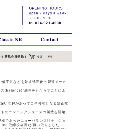
OPENING HOURS
open 7 days a week
11:00-19:00
tel.
024-921-4038
Classic NR
Contact
ン
|
新規会員登録
|
0
点
￥0
ルや偏平足などを治す矯正靴の製造メーカ
(balance)”感覚をもたらすことによ
の深い理解があってこそ可能となる矯正靴
イドのランニングシューズの製造を開始。
産規模であったニューバランス社を、ジェ
ics Inc.取締役会長)が買い取りました。