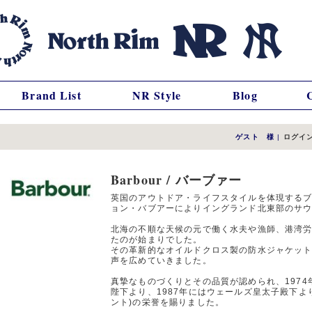
Brand List
NR Style
Blog
ゲスト 様
|
ログイ
Barbour / バーブァー
英国のアウトドア・ライフスタイルを体現するブ
ョン・バブアーによりイングランド北東部のサ
北海の不順な天候の元で働く水夫や漁師、港湾
たのが始まりでした。
その革新的なオイルドクロス製の防水ジャケッ
声を広めていきました。
真摯なものづくりとその品質が認められ、1974
陛下より、1987年にはウェールズ皇太子殿下よ
ント)の栄誉を賜りました。