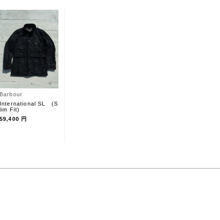
Barbour
International SL (S
lim Fit)
59,400 円