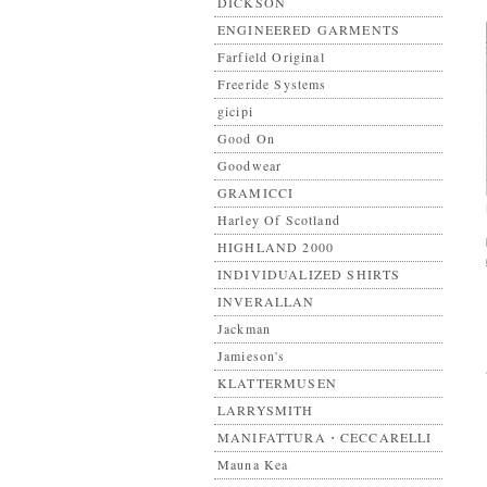
DICKSON
ENGINEERED GARMENTS
Farfield Original
Freeride Systems
gicipi
Good On
Goodwear
GRAMICCI
Harley Of Scotland
HIGHLAND 2000
INDIVIDUALIZED SHIRTS
INVERALLAN
Jackman
Jamieson's
KLATTERMUSEN
LARRYSMITH
MANIFATTURA・CECCARELLI
Mauna Kea