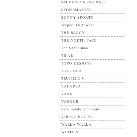
STEVENSON OVERALL
STONEMASTER
SUNNY SPORTS
Teepee Daily Wear
THE BAGGY
THE NORTH FACE
The Sandalman
TILAK
TOPO DESIGNS
TOUGHER
TRUJILLO'S
VALARSA
VANS
VASQUE
Vere Sandal Company
VIBERG BOOTS
WALLA WALLA
WHITE’S