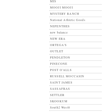
MIS
MOOJI MOOJI
MYSTERY RANCH
National Athletic Goods
NEPENTHES
new balance
NEW ERA
ORTEGA'S
OUTLET
PENDLETON
PINECONE
POST O’ALLS
RUSSELL MOCCASIN
SAINT JAMES
SASSAFRAS
SETTLER
SKOOKUM
South2 West8