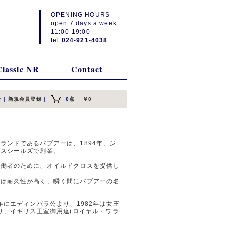
OPENING HOURS
open 7 days a week
11:00-19:00
tel.
024-921-4038
Classic NR
Contact
ン
|
新規会員登録
|
0
点
￥0
ランドであるバブアーは、1894年、ジ
ウスシールズで創業。
労働者のために、オイルドクロスを提供し
トは耐久性が高く、瞬く間にバブアーの名
年にエディンバラ公より、1982年は女王
り、イギリス王室御用達(ロイヤル・ワラ