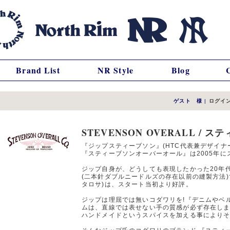
Brand List
NR Style
Blog
ゲスト 様
|
ログイ
STEVENSON OVERALL /
『ジップスティーブソン』(HTC代表兼デザイナ
『スティーブソンオーバーオール』は2005年に
ジップ自身が、どうしても表現したかった20年
(二本針ダブルニードルズの存在以前の縫製方法)
タロサ)は、スタート当初より好評。
ジップは理屈では無いコダワリを!『デニムやベ
ムは、直線では表せない手の質感が必ず存在し
ハンドメイドというスパイスを加える事により