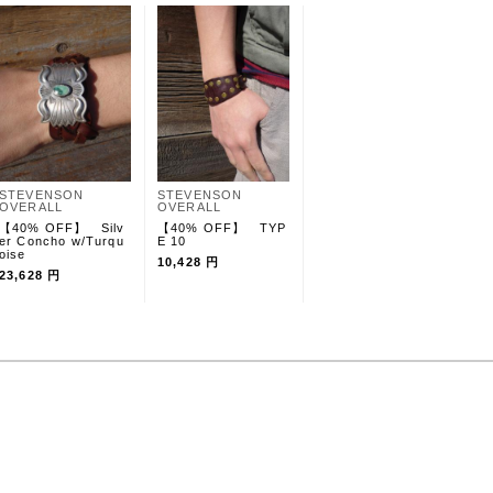
STEVENSON
STEVENSON
OVERALL
OVERALL
【40% OFF】 Silv
【40% OFF】 TYP
er Concho w/Turqu
E 10
oise
10,428 円
23,628 円