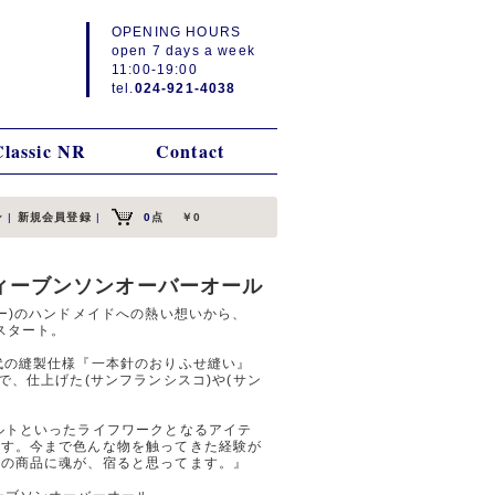
OPENING HOURS
open 7 days a week
11:00-19:00
tel.
024-921-4038
Classic NR
Contact
ン
|
新規会員登録
|
0
点
￥0
 スティーブンソンオーバーオール
ー)のハンドメイドへの熱い想いから、
スタート。
代の縫製仕様『一本針のおりふせ縫い』
で、仕上げた(サンフランシスコ)や(サン
ルトといったライフワークとなるアイテ
ます。今まで色んな物を触ってきた経験が
その商品に魂が、宿ると思ってます。』