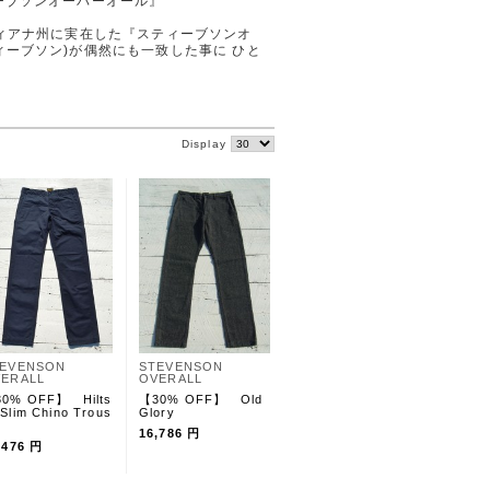
ーブソンオーバーオール』
ディアナ州に実在した『スティーブソンオ
ーブソン)が偶然にも一致した事に ひと
Display
TEVENSON
STEVENSON
ERALL
OVERALL
0% OFF】 Hilts
【30% OFF】 Old
lim Chino Trous
Glory
)
16,786 円
,476 円