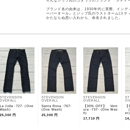
そんなジップ氏のコダワリのブランド 『スティ
ブランド名の由来は、1930年代に実際、イン
ーバーオール』とジップ氏のラストネーム(スティ
かたならぬ思い入れから、命名されました。
STEVENSON
STEVENSON
STEVENSON
S
OVERALL
OVERALL
OVERALL
OV
La Jolla -727- (One
Santa Rosa -767-
【30% OFF】 Vent
【3
Wash)
(One Wash)
ura -737- (One Was
(S
h)
er
25,300 円
25,300 円
17,710 円
14