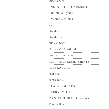
DICKSON
ENGINEERED GARMENTS
Farfield Original
Freeride Systems
gicipi
Good On
Goodwear
GRAMICCI
Harley Of Scotland
HIGHLAND 2000
INDIVIDUALIZED SHIRTS
INVERALLAN
Jackman
Jamieson's
KLATTERMUSEN
LARRYSMITH
MANIFATTURA・CECCARELLI
Mauna Kea