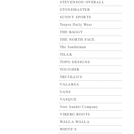
STEVENSON OVERALL
STONEMASTER
SUNNY SPORTS
Teepee Daily Wear
THE BAGGY
THE NORTH FACE
The Sandalman
TILAK
TOPO DESIGNS
TOUGHER
TRUJILLO'S
VALARSA
VANS
VASQUE
Vere Sandal Company
VIBERG BOOTS
WALLA WALLA
WHITE’S