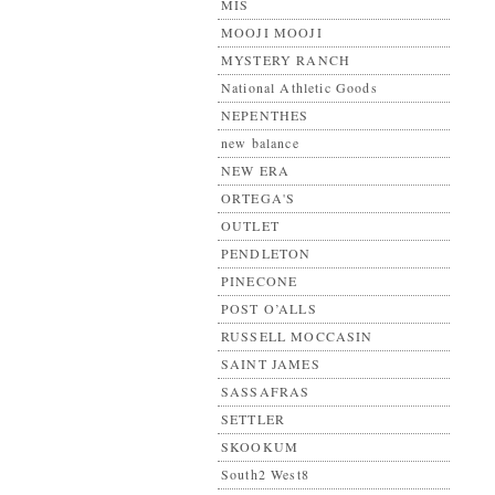
MIS
MOOJI MOOJI
MYSTERY RANCH
National Athletic Goods
NEPENTHES
new balance
NEW ERA
ORTEGA'S
OUTLET
PENDLETON
PINECONE
POST O’ALLS
RUSSELL MOCCASIN
SAINT JAMES
SASSAFRAS
SETTLER
SKOOKUM
South2 West8