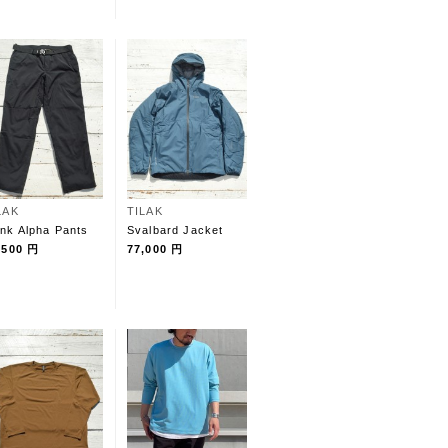
LAK
TILAK
nk Alpha Pants
Svalbard Jacket
,500 円
77,000 円