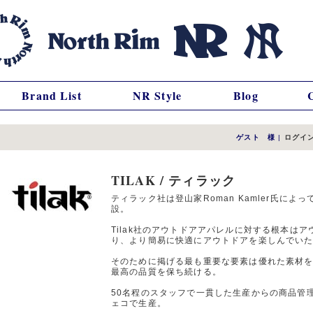
Brand List
NR Style
Blog
ゲスト 様
|
ログイ
TILAK / ティラック
ティラック社は登山家Roman Kamler氏によ
設。
Tilak社のアウトドアアパレルに対する根本は
り、より簡易に快適にアウトドアを楽しんでい
そのために掲げる最も重要な要素は優れた素材を
最高の品質を保ち続ける。
50名程のスタッフで一貫した生産からの商品管
ェコで生産。