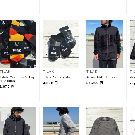
TILAK
TILAK
TILAK
TI
Tilak Coolmax® Lig
Tilak Socks Mid
Altair MiG Jacket
Ve
ht Socks
3,850 円
57,200 円
77
2,970 円