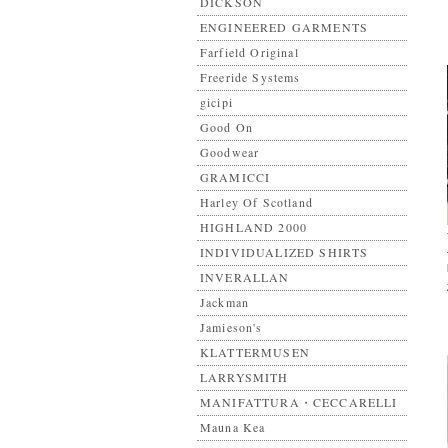
DICKSON
ENGINEERED GARMENTS
Farfield Original
Freeride Systems
gicipi
Good On
Goodwear
GRAMICCI
Harley Of Scotland
HIGHLAND 2000
INDIVIDUALIZED SHIRTS
INVERALLAN
Jackman
Jamieson's
KLATTERMUSEN
LARRYSMITH
MANIFATTURA・CECCARELLI
Mauna Kea