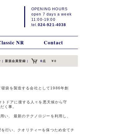
OPENING HOURS
open 7 days a week
11:00-19:00
tel.
024-921-4038
Classic NR
Contact
ン
|
新規会員登録
|
0
点
￥0
って寝袋を製造する会社として1986年創
アウトドアに接する人々を悪天候から守
ただく事。
用い、 最新のテクノロジーを利用し、
理を行い、クオリティーを保つため全てチ