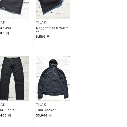
LAK
TILAK
laclava
Dagger Neck Warm
er
900 円
8,580 円
LAK
TILAK
nk Pants
Tind Jacket
,400 円
33,000 円