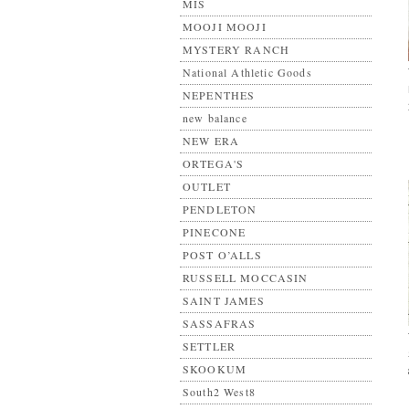
MIS
MOOJI MOOJI
MYSTERY RANCH
National Athletic Goods
NEPENTHES
new balance
NEW ERA
ORTEGA'S
OUTLET
PENDLETON
PINECONE
POST O’ALLS
RUSSELL MOCCASIN
SAINT JAMES
SASSAFRAS
SETTLER
SKOOKUM
South2 West8