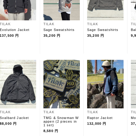
TILAK
TILAK
TILAK
TI
Evolution Jacket
Sage Sweatshirts
Sage Sweatshirts
Ba
137,500 円
35,200 円
35,200 円
9,
TILAK
TILAK
TILAK
TI
Svalbard Jacket
TMG & Snowman W
Raptor Jacket
Mo
appen (2 pieces in
88,000 円
132,000 円
37
1 set)
8,580 円