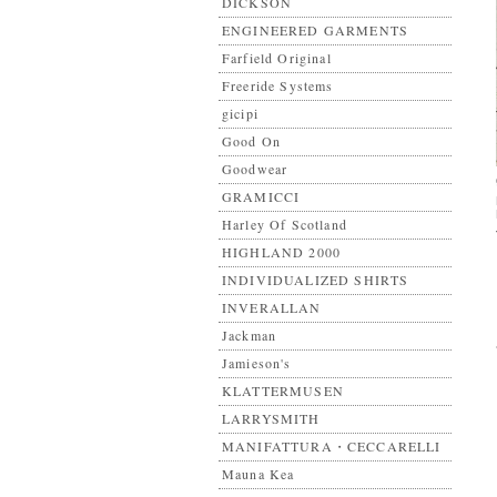
DICKSON
ENGINEERED GARMENTS
Farfield Original
Freeride Systems
gicipi
Good On
Goodwear
GRAMICCI
Harley Of Scotland
HIGHLAND 2000
INDIVIDUALIZED SHIRTS
INVERALLAN
Jackman
Jamieson's
KLATTERMUSEN
LARRYSMITH
MANIFATTURA・CECCARELLI
Mauna Kea