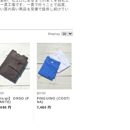
製、染め、仕上げに至るまでの全てを自社工
た一貫工場です。一貫で行うことで品質、
ない質の高い商品を安価で提供し続けてい
Display
ipi
gicipi
icipi】 ORSO (P
PINGUINO (COSTI
ANTE)
NA)
,080 円
7,480 円