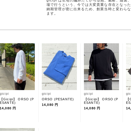
gicipi は生地の編みたてから型紙、裁断、縫
場で行うという、今では大変貴重な存在となっ
納期管理が密に出来るため、創業当時と変わら
ます。
gicipi
gicipi
gicipi
gic
【Gicipi】 ORSO (P
ORSO (PESANTE)
【Gicipi】 ORSO (P
【G
ESANTE)
ESANTE)
ES
14,080 円
14,080 円
14,080 円
14