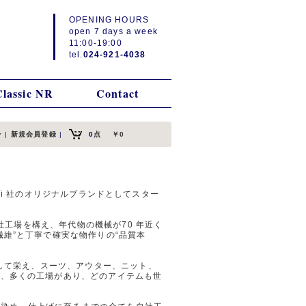
OPENING HOURS
open 7 days a week
11:00-19:00
tel.
024-921-4038
Classic NR
Contact
ン
|
新規会員登録
|
0
点
￥0
 Gicipi 社のオリジナルブランドとしてスター
自社工場を構え、年代物の機械が70 年近く
維”と丁寧で確実な物作りの“品質本
として栄え、スーツ、アウター、ニット、
ど、多くの工場があり、どのアイテムも世