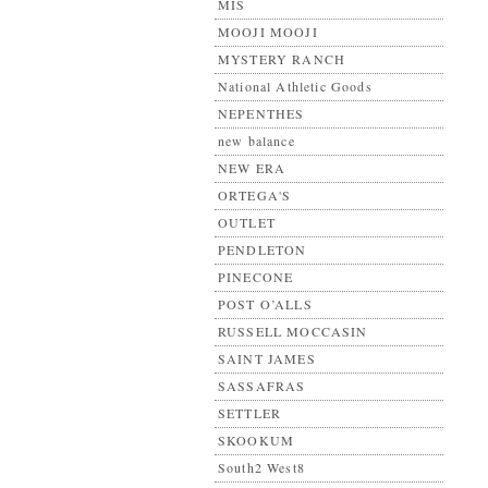
MIS
MOOJI MOOJI
MYSTERY RANCH
National Athletic Goods
NEPENTHES
new balance
NEW ERA
ORTEGA'S
OUTLET
PENDLETON
PINECONE
POST O’ALLS
RUSSELL MOCCASIN
SAINT JAMES
SASSAFRAS
SETTLER
SKOOKUM
South2 West8