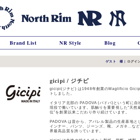
Brand List
NR Style
Blog
ゲスト 様
|
ログイ
gicipi / ジチピ
gicipi(ジチピ) は1948年創業のMaglificio
トしました。
イタリア北部の PADOVA (パドバ)という町に
現役で働いています。肌触りを重要視した“天然繊
位”を創業以来こだわり作り続けています。
PADOVA は昔から、アパレル製品の生産基地
インナー、パンツ、ジーンズ、靴、メガネ…な
界最高品質を誇っています。