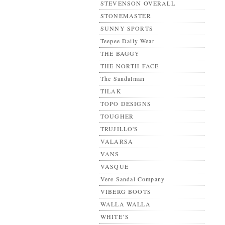
STEVENSON OVERALL
STONEMASTER
SUNNY SPORTS
Teepee Daily Wear
THE BAGGY
THE NORTH FACE
The Sandalman
TILAK
TOPO DESIGNS
TOUGHER
TRUJILLO'S
VALARSA
VANS
VASQUE
Vere Sandal Company
VIBERG BOOTS
WALLA WALLA
WHITE’S