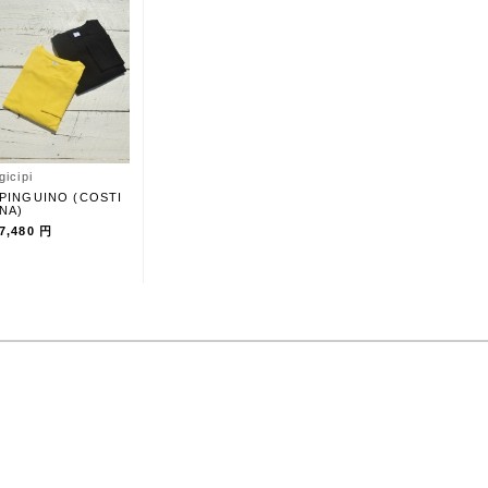
gicipi
PINGUINO (COSTI
NA)
7,480 円