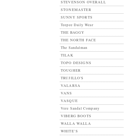
STEVENSON OVERALL
STONEMASTER
SUNNY SPORTS
Teepee Daily Wear
THE BAGGY
THE NORTH FACE
The Sandalman
TILAK
TOPO DESIGNS
TOUGHER
TRUJILLO'S
VALARSA
VANS
VASQUE
Vere Sandal Company
VIBERG BOOTS
WALLA WALLA
WHITE’S