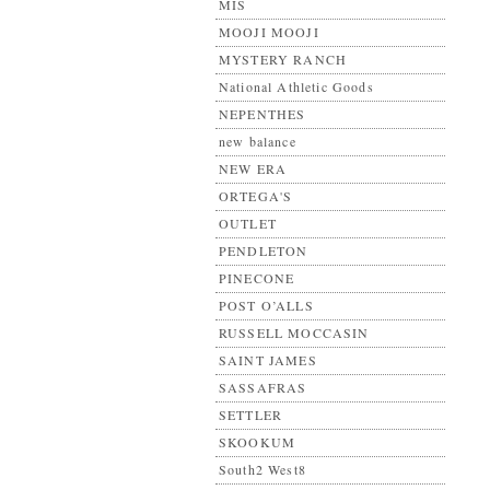
MIS
MOOJI MOOJI
MYSTERY RANCH
National Athletic Goods
NEPENTHES
new balance
NEW ERA
ORTEGA'S
OUTLET
PENDLETON
PINECONE
POST O’ALLS
RUSSELL MOCCASIN
SAINT JAMES
SASSAFRAS
SETTLER
SKOOKUM
South2 West8