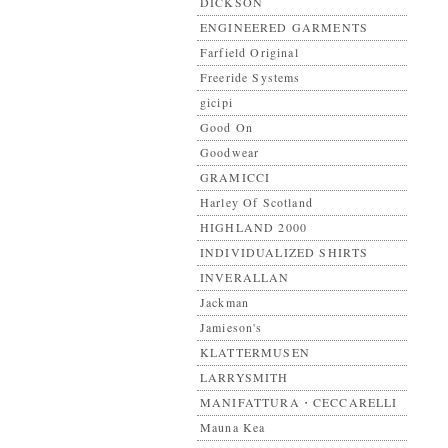
DICKSON
ENGINEERED GARMENTS
Farfield Original
Freeride Systems
gicipi
Good On
Goodwear
GRAMICCI
Harley Of Scotland
HIGHLAND 2000
INDIVIDUALIZED SHIRTS
INVERALLAN
Jackman
Jamieson's
KLATTERMUSEN
LARRYSMITH
MANIFATTURA・CECCARELLI
Mauna Kea