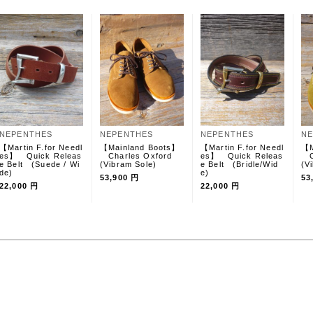
NEPENTHES
NEPENTHES
NEPENTHES
NE
【Martin F.for Needl
【Mainland Boots】
【Martin F.for Needl
【M
es】 Quick Releas
Charles Oxford
es】 Quick Releas
Ch
e Belt (Suede / Wi
(Vibram Sole)
e Belt (Bridle/Wid
(V
de)
e)
53,900 円
53
22,000 円
22,000 円