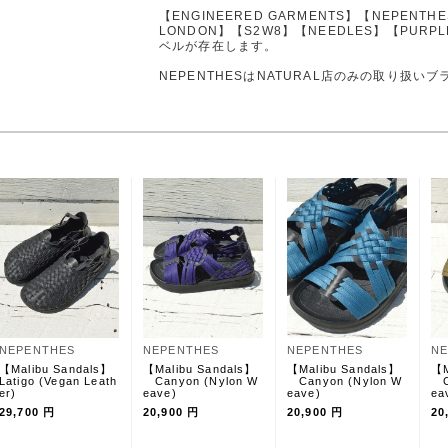
【ENGINEERED GARMENTS】【NEPENTH
LONDON】【S2W8】【NEEDLES】【PURPL
ベルが存在します。
NEPENTHESはNATURAL店のみの取り扱い
NEPENTHES
NEPENTHES
NEPENTHES
NE
【Malibu Sandals】
【Malibu Sandals】
【Malibu Sandals】
【M
Latigo (Vegan Leath
Canyon (Nylon W
Canyon (Nylon W
Ca
er)
eave)
eave)
e
29,700 円
20,900 円
20,900 円
20