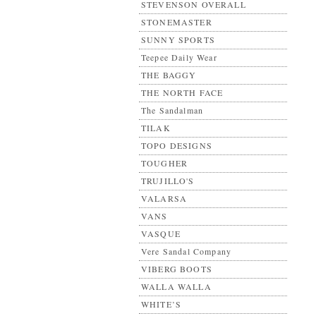
STEVENSON OVERALL
STONEMASTER
SUNNY SPORTS
Teepee Daily Wear
THE BAGGY
THE NORTH FACE
The Sandalman
TILAK
TOPO DESIGNS
TOUGHER
TRUJILLO'S
VALARSA
VANS
VASQUE
Vere Sandal Company
VIBERG BOOTS
WALLA WALLA
WHITE’S