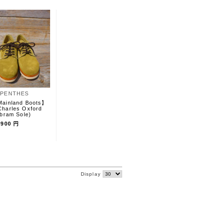
PENTHES
ainland Boots】
arles Oxford
ibram Sole)
,900 円
Display