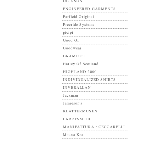
DICKSON
ENGINEERED GARMENTS
Farfield Original
Freeride Systems
gicipi
Good On
Goodwear
GRAMICCI
Harley Of Scotland
HIGHLAND 2000
INDIVIDUALIZED SHIRTS
INVERALLAN
Jackman
Jamieson's
KLATTERMUSEN
LARRYSMITH
MANIFATTURA・CECCARELLI
Mauna Kea