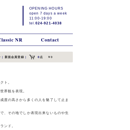
OPENING HOURS
open 7 days a week
11:00-19:00
tel.
024-921-4038
Classic NR
Contact
ン
|
新規会員登録
|
0
点
￥0
レクト。
の世界観を表現。
完成度の高さから多くの人を魅了して止ま
々で、その地でしか表現出来ないものや生
ブランド。