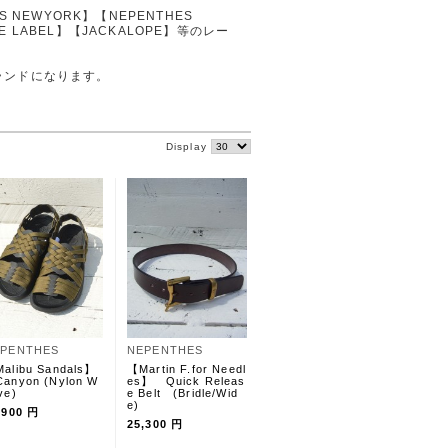
ES NEWYORK】【NEPENTHES
E LABEL】【JACKALOPE】等のレー
ブランドになります。
Display
PENTHES
NEPENTHES
alibu Sandals】
【Martin F.for Needl
nyon (Nylon W
es】 Quick Releas
ave)
e Belt (Bridle/Wid
e)
,900 円
25,300 円