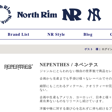
Brand List
NR Style
Blog
ゲスト 様
|
ログイ
NEPENTHES / ネペンテス
ジャンルにとらわれない独自の世界観で商品セ
企画から生産までも手掛け様々なレーベルでそ
細部にもこだわるディテール、クオリティーや
ない。
企画や生産もアメリカ、ヨーロッパ、日本と様
産出来ないものをリリースし続けています。
洋服や物に対する遊び心を忘れずに持ち続ける