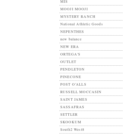
MIS
MOOJI MOOJI
MYSTERY RANCH
National Athletic Goods
NEPENTHES
new balance
NEW ERA
ORTEGA'S
OUTLET
PENDLETON
PINECONE
POST O’ALLS
RUSSELL MOCCASIN
SAINT JAMES
SASSAFRAS
SETTLER
SKOOKUM
South2 West8