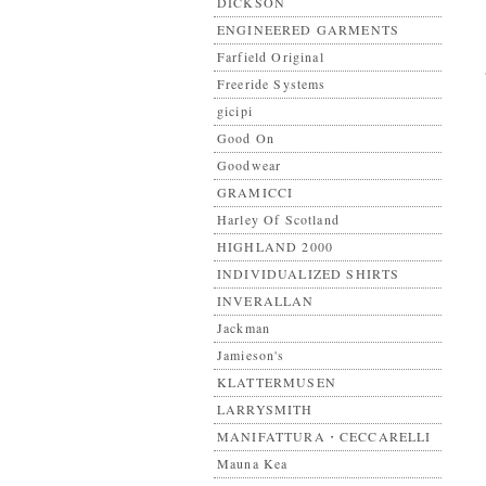
DICKSON
ENGINEERED GARMENTS
Farfield Original
Freeride Systems
gicipi
Good On
Goodwear
GRAMICCI
Harley Of Scotland
HIGHLAND 2000
INDIVIDUALIZED SHIRTS
INVERALLAN
Jackman
Jamieson's
KLATTERMUSEN
LARRYSMITH
MANIFATTURA・CECCARELLI
Mauna Kea