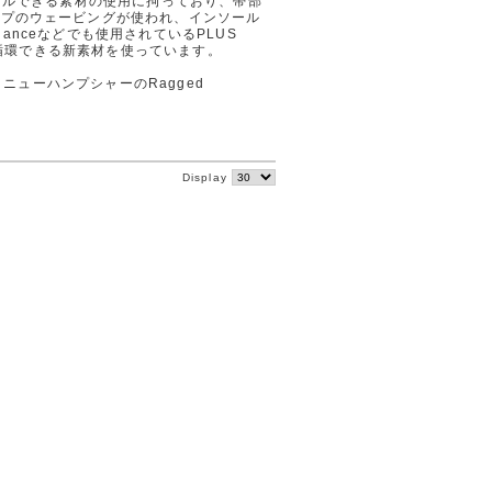
クルできる素材の使用に拘っており、帯部
イプのウェービングが使われ、インソール
alanceなどでも使用されているPLUS
クル循環できる新素材を使っています。
tsや、ニューハンプシャーのRagged
。
Display