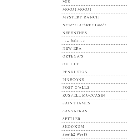
MIS
MOOJI MOOJI
MYSTERY RANCH
National Athletic Goods
NEPENTHES
new balance
NEW ERA
ORTEGA'S
OUTLET
PENDLETON
PINECONE
POST O’ALLS
RUSSELL MOCCASIN
SAINT JAMES
SASSAFRAS
SETTLER
SKOOKUM
South2 West8