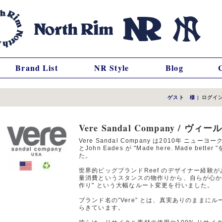
Brand List
NR Style
Blog
ゲスト 様
|
ログイ
Vere Sandal Company /
Vere Sandal Company は2010年 ニューヨーク
とJohn Eades が "Made here. Made b
た。
世界的ビッグブランドReef のデザイナー経験が
量消費というスタンスの物作りから、自らが心から目
作り" という大幅なルート変更を行いました。
ブランド名の”Vere” とは、真実ありのまま
らきています。