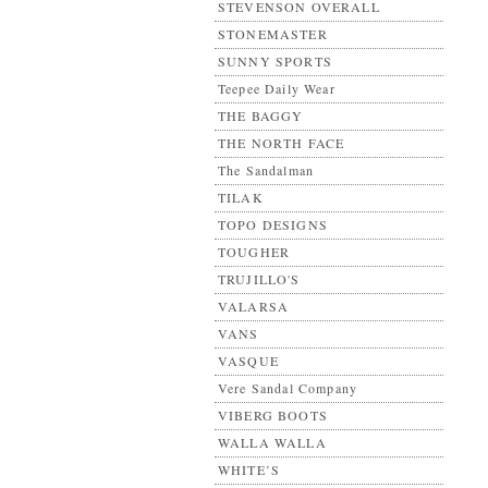
STEVENSON OVERALL
STONEMASTER
SUNNY SPORTS
Teepee Daily Wear
THE BAGGY
THE NORTH FACE
The Sandalman
TILAK
TOPO DESIGNS
TOUGHER
TRUJILLO'S
VALARSA
VANS
VASQUE
Vere Sandal Company
VIBERG BOOTS
WALLA WALLA
WHITE’S