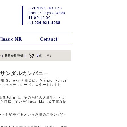
OPENING HOURS
open 7 days a week
11:00-19:00
tel.
024-921-4038
Classic NR
Contact
ン
|
新規会員登録
|
0
点
￥0
 ヴィールサンダルカンパニー
州 Geneva を拠点に、Michael Ferreri
etter "をキャッチフレーズにスタートしまし
あるJohn は、その当時の大量生産・大
指していた"Local Made&丁寧な物
にルートを変更するという意味のスラングか