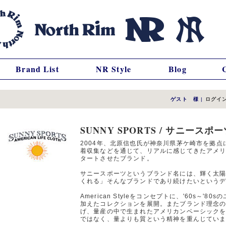
Brand List
NR Style
Blog
ゲスト 様
|
ログイ
SUNNY SPORTS / サニースポ
2004年、北原信也氏が神奈川県茅ケ崎市を拠
着収集などを通じて、リアルに感じてきたアメ
タートさせたブランド。
サニースポーツというブランド名には、輝く太
くれる」そんなブランドであり続けたいという
American Styleをコンセプトに、'60s～
加えたコレクションを展開。またブランド理念の一つと
げ、量産の中で生まれたアメリカンベーシック
ではなく、量よりも質という精神を重んじてい