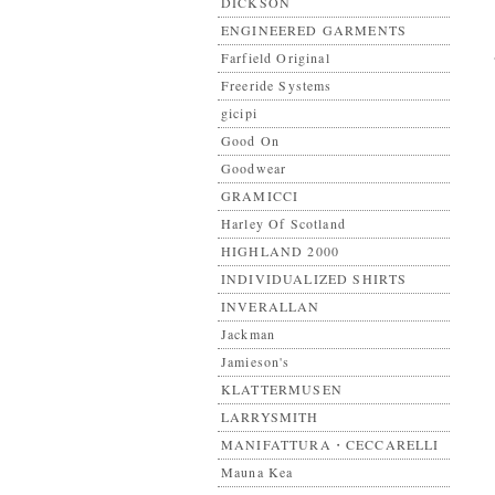
DICKSON
ENGINEERED GARMENTS
Farfield Original
Freeride Systems
gicipi
Good On
Goodwear
GRAMICCI
Harley Of Scotland
HIGHLAND 2000
INDIVIDUALIZED SHIRTS
INVERALLAN
Jackman
Jamieson's
KLATTERMUSEN
LARRYSMITH
MANIFATTURA・CECCARELLI
Mauna Kea