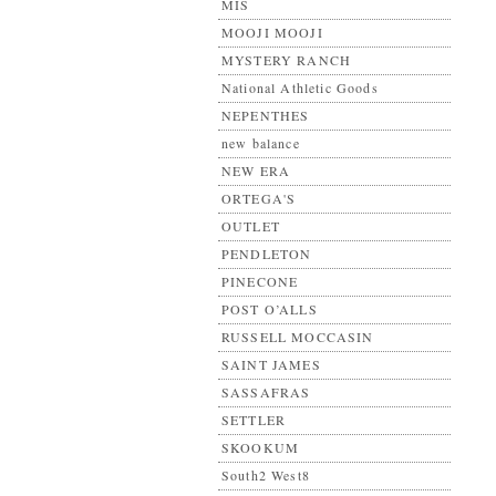
MIS
MOOJI MOOJI
MYSTERY RANCH
National Athletic Goods
NEPENTHES
new balance
NEW ERA
ORTEGA'S
OUTLET
PENDLETON
PINECONE
POST O’ALLS
RUSSELL MOCCASIN
SAINT JAMES
SASSAFRAS
SETTLER
SKOOKUM
South2 West8