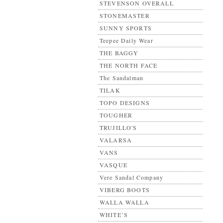
STEVENSON OVERALL
STONEMASTER
SUNNY SPORTS
Teepee Daily Wear
THE BAGGY
THE NORTH FACE
The Sandalman
TILAK
TOPO DESIGNS
TOUGHER
TRUJILLO'S
VALARSA
VANS
VASQUE
Vere Sandal Company
VIBERG BOOTS
WALLA WALLA
WHITE’S