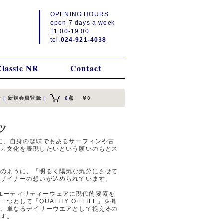
OPENING HOURS
open 7 days a week
11:00-19:00
tel.
024-921-4038
Classic NR
Contact
ン
|
新規会員登録
|
0
点
￥0
ーツ
点に、自身の趣味でもあるサーフィンや古
リカ文化を表現したいという願いのもとス
陽のように、「明るく陽気な気分にさせて
デザイナーの想いが込められています。
'80sのユーティリティーウェアに現代的要素を
して「QUALITY OF LIFE」を掲
を、単なるデイリーウエアとして捉えるの
ます。