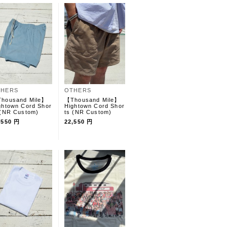
THERS
OTHERS
housand Mile】
【Thousand Mile】
ghtown Cord Shor
Hightown Cord Shor
 (NR Custom)
ts (NR Custom)
,550 円
22,550 円