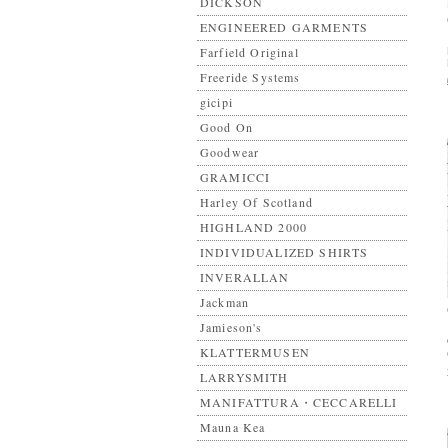
DICKSON
ENGINEERED GARMENTS
Farfield Original
Freeride Systems
gicipi
Good On
Goodwear
GRAMICCI
Harley Of Scotland
HIGHLAND 2000
INDIVIDUALIZED SHIRTS
INVERALLAN
Jackman
Jamieson's
KLATTERMUSEN
LARRYSMITH
MANIFATTURA・CECCARELLI
Mauna Kea