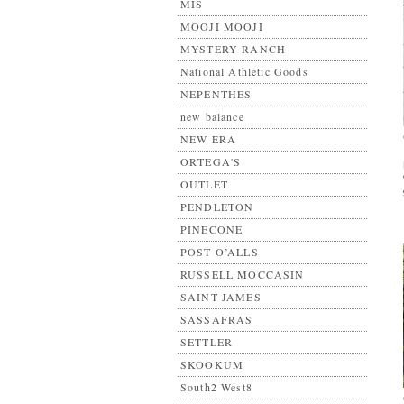
MIS
MOOJI MOOJI
MYSTERY RANCH
National Athletic Goods
NEPENTHES
new balance
NEW ERA
ORTEGA'S
OUTLET
PENDLETON
PINECONE
POST O’ALLS
RUSSELL MOCCASIN
SAINT JAMES
SASSAFRAS
SETTLER
SKOOKUM
South2 West8