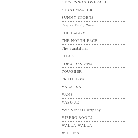
STEVENSON OVERALL
STONEMASTER
SUNNY SPORTS
Teepee Daily Wear
THE BAGGY
THE NORTH FACE
The Sandalman
TILAK
TOPO DESIGNS
TOUGHER
TRUJILLO'S
VALARSA
VANS
VASQUE
Vere Sandal Company
VIBERG BOOTS
WALLA WALLA
WHITE’S