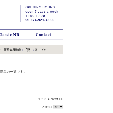
OPENING HOURS
open 7 days a week
11:00-19:00
tel.
024-921-4038
Classic NR
Contact
ン
|
新規会員登録
|
0
点
￥0
る商品の一覧です。
1
2
3
4
Next >>
Display