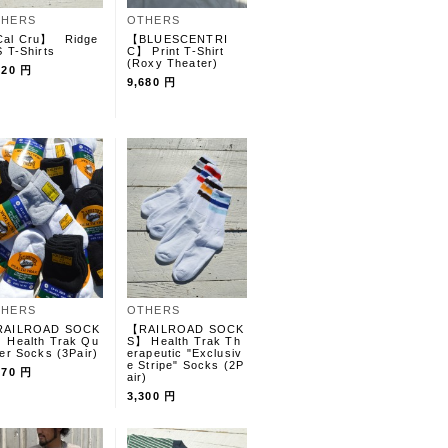
THERS
OTHERS
al Cru】 Ridge
【BLUESCENTRI
S T-Shirts
C】 Print T-Shirt
(Roxy Theater)
720 円
9,680 円
THERS
OTHERS
AILROAD SOCK
【RAILROAD SOCK
 Health Trak Qu
S】 Health Trak Th
ter Socks (3Pair)
erapeutic "Exclusiv
e Stripe" Socks (2P
970 円
air)
3,300 円