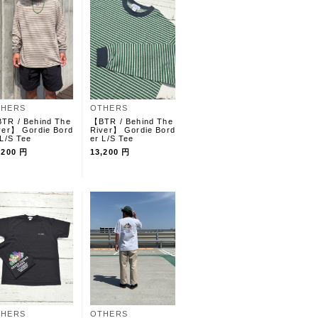
THERS
OTHERS
TR / Behind The
【BTR / Behind The
ver】 Gordie Bord
River】 Gordie Bord
 L/S Tee
er L/S Tee
,200 円
13,200 円
THERS
OTHERS