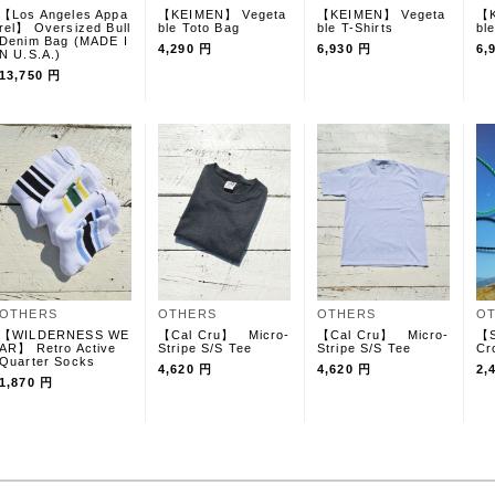
【Los Angeles Appa
【KEIMEN】 Vegeta
【KEIMEN】 Vegeta
【K
rel】 Oversized Bull
ble Toto Bag
ble T-Shirts
bl
Denim Bag (MADE I
4,290 円
6,930 円
6,
N U.S.A.)
13,750 円
OTHERS
OTHERS
OTHERS
O
【WILDERNESS WE
【Cal Cru】 Micro-
【Cal Cru】 Micro-
【S
AR】 Retro Active
Stripe S/S Tee
Stripe S/S Tee
Cr
Quarter Socks
4,620 円
4,620 円
2,
1,870 円