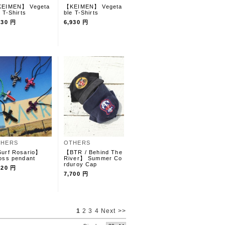
EIMEN】 Vegeta
【KEIMEN】 Vegeta
e T-Shirts
ble T-Shirts
930 円
6,930 円
THERS
OTHERS
urf Rosario】
【BTR / Behind The
oss pendant
River】 Summer Co
rduroy Cap
420 円
7,700 円
1
2
3
4
Next >>