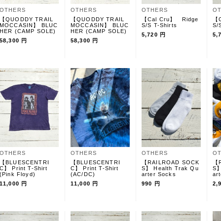
OTHERS
OTHERS
OTHERS
O
【QUODDY TRAIL
【QUODDY TRAIL
【Cal Cru】 Ridge
【C
MOCCASIN】 BLUC
MOCCASIN】 BLUC
S/S T-Shirts
S/
HER (CAMP SOLE)
HER (CAMP SOLE)
5,720 円
5,
58,300 円
58,300 円
OTHERS
OTHERS
OTHERS
O
【BLUESCENTRI
【BLUESCENTRI
【RAILROAD SOCK
【R
C】 Print T-Shirt
C】 Print T-Shirt
S】 Health Trak Qu
S】
(Pink Floyd)
(AC/DC)
arter Socks
ar
11,000 円
11,000 円
990 円
2,