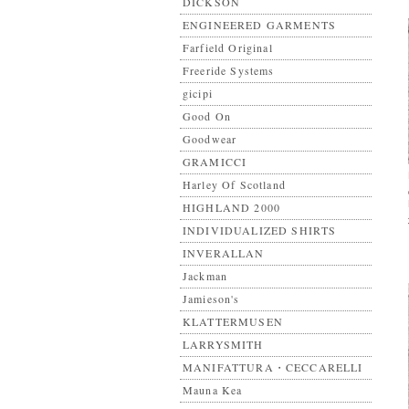
DICKSON
ENGINEERED GARMENTS
Farfield Original
Freeride Systems
gicipi
Good On
Goodwear
GRAMICCI
Harley Of Scotland
HIGHLAND 2000
INDIVIDUALIZED SHIRTS
INVERALLAN
Jackman
Jamieson's
KLATTERMUSEN
LARRYSMITH
MANIFATTURA・CECCARELLI
Mauna Kea