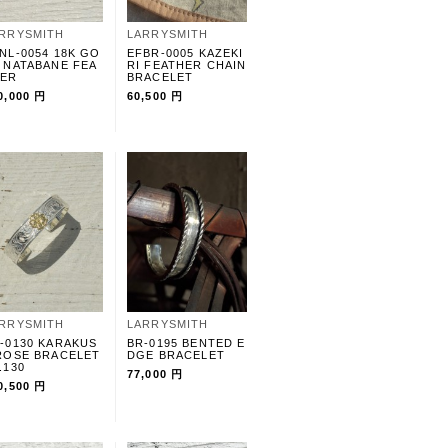
RRYSMITH
LARRYSMITH
NL-0054 18K GO
EFBR-0005 KAZEKI
 NATABANE FEA
RI FEATHER CHAIN
HER
BRACELET
0,000 円
60,500 円
RRYSMITH
LARRYSMITH
-0130 KARAKUS
BR-0195 BENTED E
ROSE BRACELET
DGE BRACELET
.130
77,000 円
0,500 円