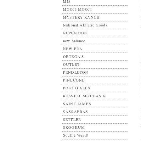
MIS
MOOJI MOOJI
MYSTERY RANCH
National Athletic Goods
NEPENTHES
new balance
NEW ERA
ORTEGA'S
OUTLET
PENDLETON
PINECONE
POST O’ALLS
RUSSELL MOCCASIN
SAINT JAMES
SASSAFRAS
SETTLER
SKOOKUM
South2 West8