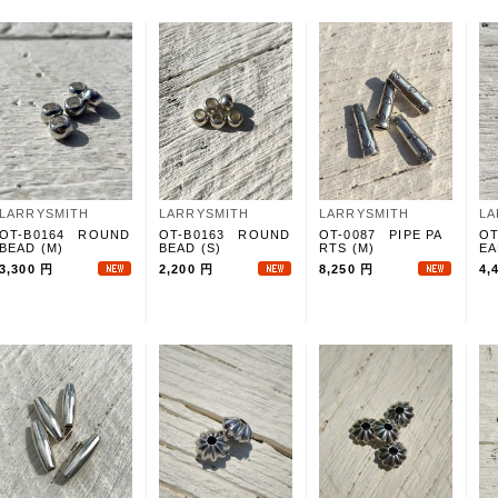
LARRYSMITH
LARRYSMITH
LARRYSMITH
LA
OT-B0164 ROUND
OT-B0163 ROUND
OT-0087 PIPE PA
OT
BEAD (M)
BEAD (S)
RTS (M)
EA
3,300 円
2,200 円
8,250 円
4,