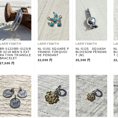
LARRYSMITH
LARRYSMITH
LARRYSMITH
LA
BR-0122/BR-0123/B
NL-0191 SQUARE P
NL-0125 SQUASH
NL
R-0218 MEN'S EXT
YRAMID TURQUOI
BLOSSOM PENDAN
BL
RA THIN TRIANGLE
SE PENDANT
T (M)
T 
BRACELET
22,000 円
25,300 円
22
27,500 円