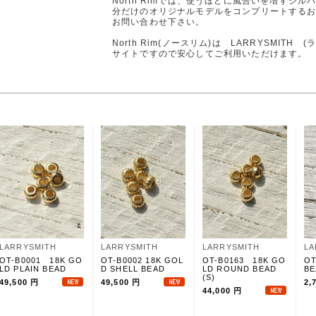
North Rimでは、使うほどに風合いを増すシ
分だけのオリジナルモデルをコンプリートする
お問い合わせ下さい。
North Rim(ノースリム)は LARRYSMIT
サイトですので安心してご利用いただけます。
LARRYSMITH
LARRYSMITH
LARRYSMITH
LA
OT-B0001 18K GO
OT-B0002 18K GOL
OT-B0163 18K GO
OT
LD PLAIN BEAD
D SHELL BEAD
LD ROUND BEAD
BE
(S)
49,500 円
49,500 円
2,
44,000 円