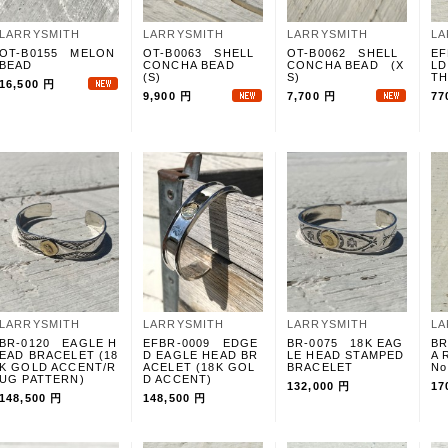
LARRYSMITH
LARRYSMITH
LARRYSMITH
LA
OT-B0155 MELON
OT-B0063 SHELL
OT-B0062 SHELL
EF
BEAD
CONCHA BEAD
CONCHA BEAD (X
LD
(S)
S)
T
16,500 円
9,900 円
7,700 円
77
LARRYSMITH
LARRYSMITH
LARRYSMITH
LA
BR-0120 EAGLE H
EFBR-0009 EDGE
BR-0075 18K EAG
BR
EAD BRACELET (18
D EAGLE HEAD BR
LE HEAD STAMPED
A 
K GOLD ACCENT/R
ACELET (18K GOL
BRACELET
No
UG PATTERN)
D ACCENT)
132,000 円
17
148,500 円
148,500 円