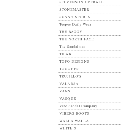
STEVENSON OVERALL
STONEMASTER
SUNNY SPORTS
Teepee Daily Wear
THE BAGGY
THE NORTH FACE
The Sandalman
TILAK
TOPO DESIGNS
TOUGHER
TRUJILLO'S
VALARSA
VANS
VASQUE
Vere Sandal Company
VIBERG BOOTS
WALLA WALLA
WHITE’S