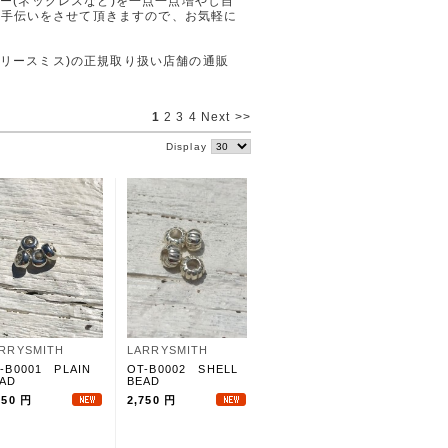
ルバー(ネックレスなど)を一点一点増やし自
お手伝いをさせて頂きますので、お気軽に
H (ラリースミス)の正規取り扱い店舗の通販
1
2
3
4
Next >>
Display
RRYSMITH
LARRYSMITH
-B0001 PLAIN
OT-B0002 SHELL
AD
BEAD
750 円
2,750 円