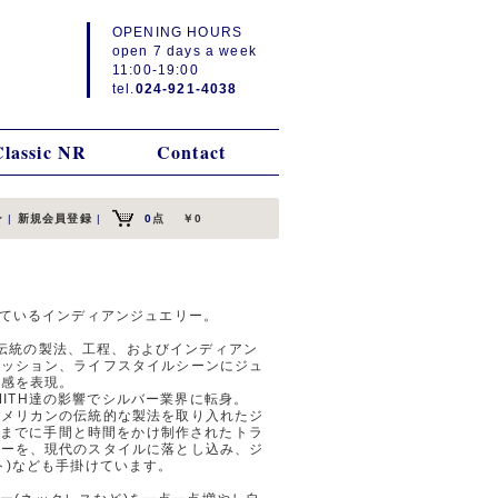
OPENING HOURS
open 7 days a week
11:00-19:00
tel.
024-921-4038
Classic NR
Contact
ン
|
新規会員登録
|
0
点
￥0
けているインディアンジュエリー。
は、伝統の製法、工程、およびインディアン
ァッション、ライフスタイルシーンにジュ
気感を表現。
SMITH達の影響でシルバー業界に転身。
アメリカンの伝統的な製法を取り入れたジ
年代までに手間と時間をかけ制作されたトラ
リーを、現代のスタイルに落とし込み、ジ
ト)なども手掛けています。