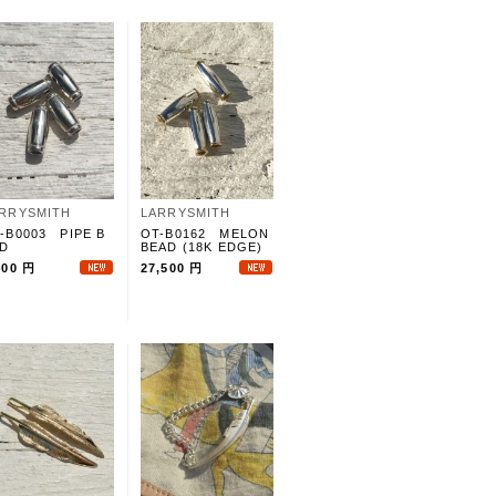
RRYSMITH
LARRYSMITH
-B0003 PIPE B
OT-B0162 MELON
D
BEAD (18K EDGE)
400 円
27,500 円