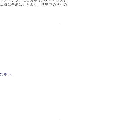
ダーストラップには英軍ミルスペックのシ
製品群は全米はもとより、世界中の拘りの
ださい。