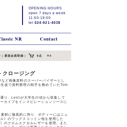
OPENING HOURS
open 7 days a week
11:00-19:00
tel.
024-921-4038
Classic NR
Contact
ン
|
新規会員登録
|
0
点
￥0
イバル クロージング
存など画像資料のスーパーバイザーとし
、その生徒で資料整理の助手を務めていたTom
り、Lesliが大学生の頃から収集して
アーカイブをインスピレーションソースに
、素材に徹底的に拘り、ボディーにはニュ
イル》のワックスコットン地を使用した
ン》のクロムエクセルレザーを使用。また