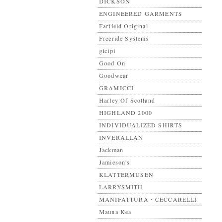
DICKSON
ENGINEERED GARMENTS
Farfield Original
Freeride Systems
gicipi
Good On
Goodwear
GRAMICCI
Harley Of Scotland
HIGHLAND 2000
INDIVIDUALIZED SHIRTS
INVERALLAN
Jackman
Jamieson's
KLATTERMUSEN
LARRYSMITH
MANIFATTURA・CECCARELLI
Mauna Kea