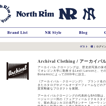
Brand List
NR Style
Blog
ゲスト 様
|
ログイ
Archival Clothing / アーカ
アーカイバル クロージングは、歴史的写真の保
てオレゴン大学に勤務するLesli Larsonと
Bonamiciによって2009年に設立。
《アーカイバル・クロージング》 ブランド名の通
きたカタログやメールオーダーフォームなどの
質実剛健なプロダクトを展開。
アーカイバルクロージングの代表的なBAG類は
ージャージー州の《フェアフィールドテキスタ
り、留め具はシカゴの名門タンナー《ホーウィ