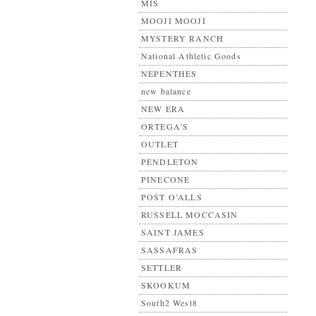
MIS
MOOJI MOOJI
MYSTERY RANCH
National Athletic Goods
NEPENTHES
new balance
NEW ERA
ORTEGA'S
OUTLET
PENDLETON
PINECONE
POST O’ALLS
RUSSELL MOCCASIN
SAINT JAMES
SASSAFRAS
SETTLER
SKOOKUM
South2 West8