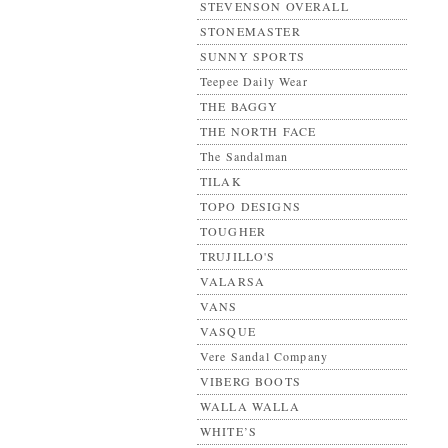
STEVENSON OVERALL
STONEMASTER
SUNNY SPORTS
Teepee Daily Wear
THE BAGGY
THE NORTH FACE
The Sandalman
TILAK
TOPO DESIGNS
TOUGHER
TRUJILLO'S
VALARSA
VANS
VASQUE
Vere Sandal Company
VIBERG BOOTS
WALLA WALLA
WHITE’S