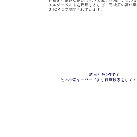
軽量化と快適な使い心地を実現する為、ショル
ョルダーベルトを採用するなど、完成度の高い
SHOPにて展開されています。
該当件数
0件
です。
他の検索キーワードより再度検索をしてく