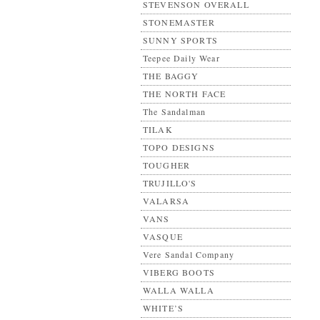
STEVENSON OVERALL
STONEMASTER
SUNNY SPORTS
Teepee Daily Wear
THE BAGGY
THE NORTH FACE
The Sandalman
TILAK
TOPO DESIGNS
TOUGHER
TRUJILLO'S
VALARSA
VANS
VASQUE
Vere Sandal Company
VIBERG BOOTS
WALLA WALLA
WHITE’S