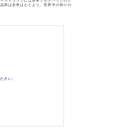
ダーストラップには英軍ミルスペックのシ
製品群は全米はもとより、世界中の拘りの
ださい。