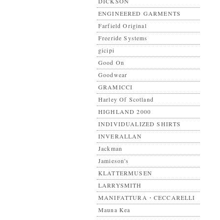
DICKSON
ENGINEERED GARMENTS
Farfield Original
Freeride Systems
gicipi
Good On
Goodwear
GRAMICCI
Harley Of Scotland
HIGHLAND 2000
INDIVIDUALIZED SHIRTS
INVERALLAN
Jackman
Jamieson's
KLATTERMUSEN
LARRYSMITH
MANIFATTURA・CECCARELLI
Mauna Kea