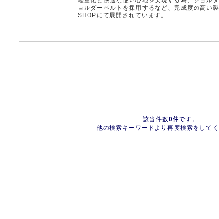
軽量化と快適な使い心地を実現する為、ショル
ョルダーベルトを採用するなど、完成度の高い
SHOPにて展開されています。
該当件数
0件
です。
他の検索キーワードより再度検索をしてく