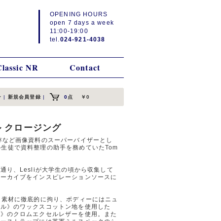
OPENING HOURS
open 7 days a week
11:00-19:00
tel.
024-921-4038
Classic NR
Contact
ン
|
新規会員登録
|
0
点
￥0
イバル クロージング
存など画像資料のスーパーバイザーとし
、その生徒で資料整理の助手を務めていたTom
り、Lesliが大学生の頃から収集して
アーカイブをインスピレーションソースに
、素材に徹底的に拘り、ボディーにはニュ
イル》のワックスコットン地を使用した
ン》のクロムエクセルレザーを使用。また