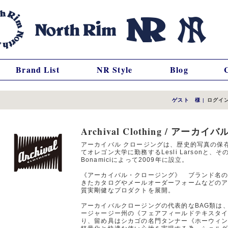
Brand List
NR Style
Blog
ゲスト 様
|
ログイ
Archival Clothing / アーカ
アーカイバル クロージングは、歴史的写真の保
てオレゴン大学に勤務するLesli Larsonと
Bonamiciによって2009年に設立。
《アーカイバル・クロージング》 ブランド名の通
きたカタログやメールオーダーフォームなどの
質実剛健なプロダクトを展開。
アーカイバルクロージングの代表的なBAG類は
ージャージー州の《フェアフィールドテキスタ
り、留め具はシカゴの名門タンナー《ホーウィ