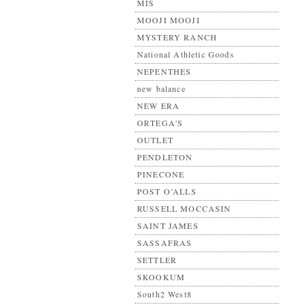
MIS
MOOJI MOOJI
MYSTERY RANCH
National Athletic Goods
NEPENTHES
new balance
NEW ERA
ORTEGA'S
OUTLET
PENDLETON
PINECONE
POST O’ALLS
RUSSELL MOCCASIN
SAINT JAMES
SASSAFRAS
SETTLER
SKOOKUM
South2 West8