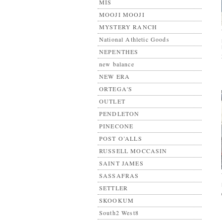
MIS
MOOJI MOOJI
MYSTERY RANCH
National Athletic Goods
NEPENTHES
new balance
NEW ERA
ORTEGA'S
OUTLET
PENDLETON
PINECONE
POST O’ALLS
RUSSELL MOCCASIN
SAINT JAMES
SASSAFRAS
SETTLER
SKOOKUM
South2 West8