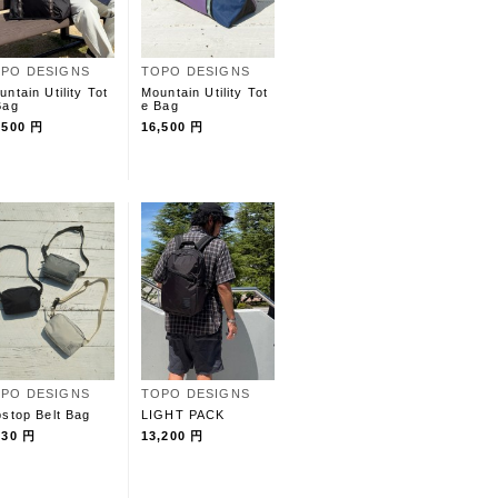
PO DESIGNS
TOPO DESIGNS
untain Utility Tot
Mountain Utility Tot
Bag
e Bag
,500 円
16,500 円
PO DESIGNS
TOPO DESIGNS
pstop Belt Bag
LIGHT PACK
830 円
13,200 円