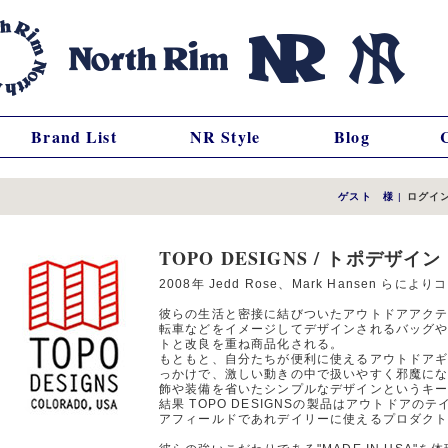
Brand List
NR Style
Blog
ゲスト 様
|
ログイ
TOPO DESIGNS / トポデザイン
2008年 Jedd Rose、Mark Hansen ら
彼らの生活と密接に結びついたアウトドアアク
転車などをイメージしてデザインされるバッグ
トと改良を重ね商品化される。
もともと、自分たちが便利に使えるアウトドア
っかけで、激しい動きの中で扱いやすく邪魔に
飾や装備を省いたシンプルなデザインというキ
結果 TOPO DESIGNSの製品はアウトドア
アフィールドであれデイリーに使えるプロダク