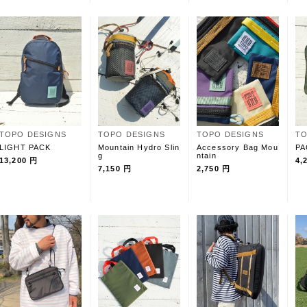
TOPO DESIGNS
TOPO DESIGNS
TOPO DESIGNS
TO
LIGHT PACK
Mountain Hydro Slin
Accessory Bag Mou
PA
g
ntain
13,200 円
4,
7,150 円
2,750 円