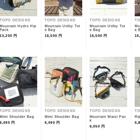
TOPO DESIGNS
TOPO DESIGNS
TOPO DESIGNS
TO
Mountain Hydro Hip
Mountain Utility Tot
Mountain Utility Tot
Mo
Pack
e Bag
e Bag
e 
13,200 円
16,500 円
16,500 円
16
TOPO DESIGNS
TOPO DESIGNS
TOPO DESIGNS
TO
Mimi Shoulder Bag
Mimi Shoulder Bag
Mountain Waist Pac
Ri
k
6,490 円
6,490 円
5,
6,050 円