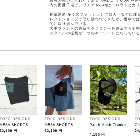
彼らの強いこだわりである"MADE IN USA
内の提携工場で、ウエアや小物はコロラドとカ
創業以来 多くのファッションブロガーなどに注
レクトショップで取り扱われてきたが、近年で
的に取り組んでいる。
大手ブランドの最新テクノロジーを追及する姿
スタイルの提案が一つのキーワードになってい
TOPO DESIGNS
TOPO DESIGNS
TOPO DESIGNS
TO
MESA SHORTS
MESA SHORTS
Patch Mesh Trucke
Gl
r
12,100 円
12,100 円
24
4,180 円