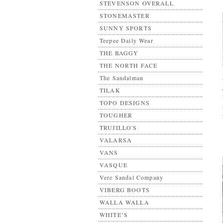
STEVENSON OVERALL
STONEMASTER
SUNNY SPORTS
Teepee Daily Wear
THE BAGGY
THE NORTH FACE
The Sandalman
TILAK
TOPO DESIGNS
TOUGHER
TRUJILLO'S
VALARSA
VANS
VASQUE
Vere Sandal Company
VIBERG BOOTS
WALLA WALLA
WHITE’S