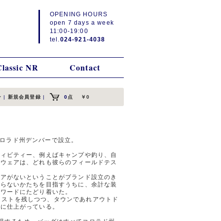
OPENING HOURS
open 7 days a week
11:00-19:00
tel.
024-921-4038
Classic NR
Contact
ン
|
新規会員登録
|
0
点
￥0
によりコロラド州デンバーで設立。
ティビティー、例えばキャンプや釣り、自
やウェアは、どれも彼らのフィールドテス
ギアがないということがブランド設立のき
ならないかたちを目指すうちに、余計な装
ーワードにたどり着いた。
のテイストを残しつつ、タウンであれアウトド
トに仕上がっている。