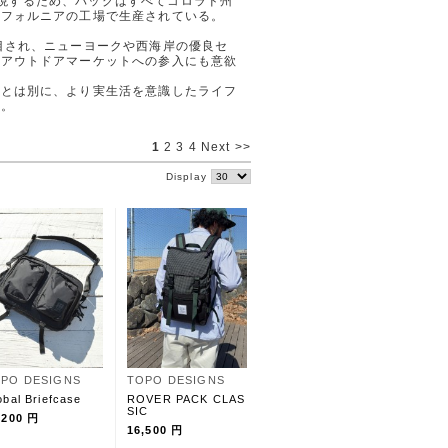
"を体現するため、バッグはすべてコロラド州
リフォルニアの工場で生産されている。
目され、ニューヨークや西海岸の優良セ
はアウトドアマーケットへの参入にも意欲
勢とは別に、より実生活を意識したライフ
る。
1
2
3
4
Next >>
Display
PO DESIGNS
TOPO DESIGNS
obal Briefcase
ROVER PACK CLAS
SIC
,200 円
16,500 円