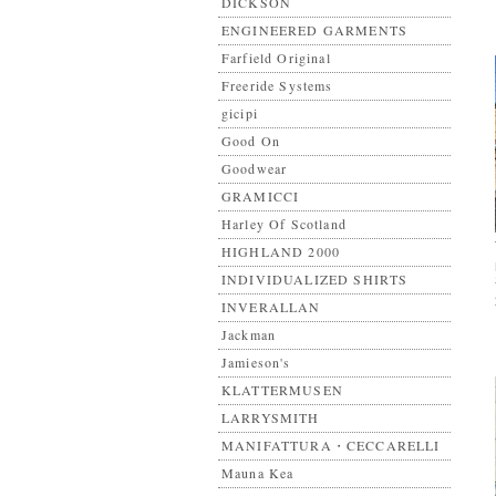
DICKSON
ENGINEERED GARMENTS
Farfield Original
Freeride Systems
gicipi
Good On
Goodwear
GRAMICCI
Harley Of Scotland
HIGHLAND 2000
INDIVIDUALIZED SHIRTS
INVERALLAN
Jackman
Jamieson's
KLATTERMUSEN
LARRYSMITH
MANIFATTURA・CECCARELLI
Mauna Kea