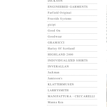
DICKSON
ENGINEERED GARMENTS
Farfield Original
Freeride Systems
gicipi
Good On
Goodwear
GRAMICCI
Harley Of Scotland
HIGHLAND 2000
INDIVIDUALIZED SHIRTS
INVERALLAN
Jackman
Jamieson's
KLATTERMUSEN
LARRYSMITH
MANIFATTURA・CECCARELLI
Mauna Kea