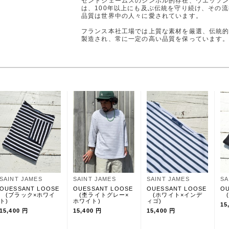
セントジェームスのシンボル的存在、ウエッソ
は、100年以上にも及ぶ伝統を守り続け、その
品質は世界中の人々に愛されています。
フランス本社工場では上質な素材を厳選、伝統
製造され、常に一定の高い品質を保っています
SAINT JAMES
SAINT JAMES
SAINT JAMES
SA
OUESSANT LOOSE
OUESSANT LOOSE
OUESSANT LOOSE
OU
(ブラック×ホワイ
(杢ライトグレー×
(ホワイト×インデ
(
ト)
ホワイト)
ィゴ)
15
15,400 円
15,400 円
15,400 円