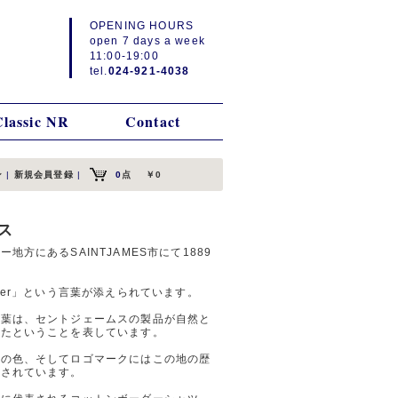
OPENING HOURS
open 7 days a week
11:00-19:00
tel.
024-921-4038
Classic NR
Contact
ン
|
新規会員登録
|
0
点
￥0
ムス
方にあるSAINTJAMES市にて1889
a mer」という言葉が添えられています。
言葉は、セントジェームスの製品が自然と
れたということを表しています。
海の色、そしてロゴマークにはこの地の歴
ンされています。