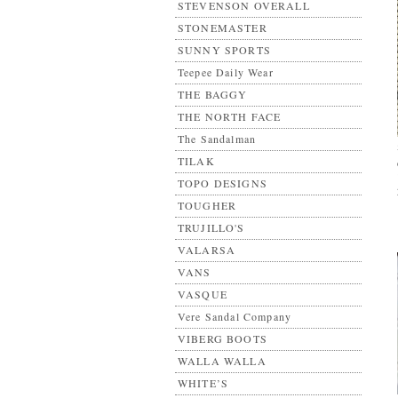
STEVENSON OVERALL
STONEMASTER
SUNNY SPORTS
Teepee Daily Wear
THE BAGGY
THE NORTH FACE
The Sandalman
TILAK
TOPO DESIGNS
TOUGHER
TRUJILLO'S
VALARSA
VANS
VASQUE
Vere Sandal Company
VIBERG BOOTS
WALLA WALLA
WHITE’S