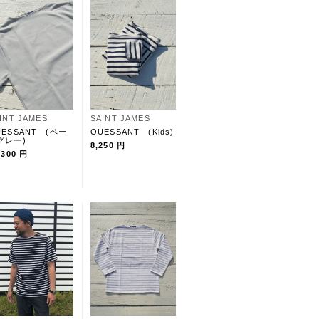
INT JAMES
SAINT JAMES
UESSANT (ペー
OUESSANT (Kids)
グレー)
8,250 円
,300 円