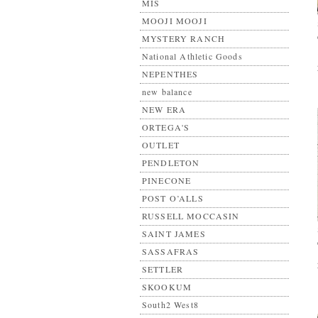
MIS
MOOJI MOOJI
MYSTERY RANCH
National Athletic Goods
NEPENTHES
new balance
NEW ERA
ORTEGA'S
OUTLET
PENDLETON
PINECONE
POST O’ALLS
RUSSELL MOCCASIN
SAINT JAMES
SASSAFRAS
SETTLER
SKOOKUM
South2 West8