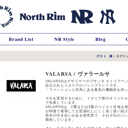
Brand List
NR Style
Blog
ゲスト 様
|
ログイ
VALARSA / ヴァラールサ
VALARSAはデザイナーのブサッキ エミリアーノ(Bu
設立されたイタリアのパンツブランドです。
「ファッションと対局にある最高の機能的を持
それを実現するために、イタリア製のオリジナ
で生産しています。
VALARSAは、2重または3重のツイスト生地
が特徴で着用しても型崩れしにくく長く使い続
長年の付き合いがある研究所で、それぞれのパ
開発しています。