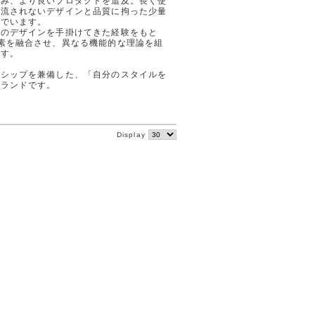
こみ、より良いプロダクトを追及。長く使
に流されないデザインと品質に拘った少量
んでいます。
アのデザインを手掛けてきた経験をもと
素を融合させ、異なる機能的な理論を組
ます。
ンシップを兼備した、「自分のスタイルを
ブランドです。
Display