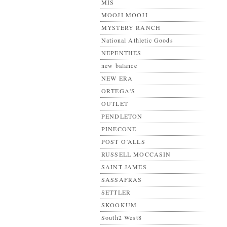
MIS
MOOJI MOOJI
MYSTERY RANCH
National Athletic Goods
NEPENTHES
new balance
NEW ERA
ORTEGA'S
OUTLET
PENDLETON
PINECONE
POST O’ALLS
RUSSELL MOCCASIN
SAINT JAMES
SASSAFRAS
SETTLER
SKOOKUM
South2 West8