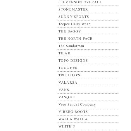
STEVENSON OVERALL
STONEMASTER
SUNNY SPORTS
Teepee Daily Wear
THE BAGGY
THE NORTH FACE
The Sandalman
TILAK
TOPO DESIGNS
TOUGHER
TRUJILLO'S
VALARSA
VANS
VASQUE
Vere Sandal Company
VIBERG BOOTS
WALLA WALLA
WHITE’S