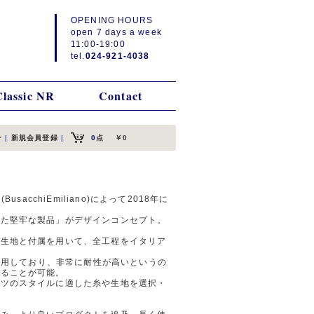
OPENING HOURS
open 7 days a week
11:00-19:00
tel.
024-921-4038
Classic NR
Contact
ン
|
新規会員登録
|
0
点
￥0
sacchiEmiliano)によって2018年に
った堅牢な製品」がデザインコンセプト。
ル生地と付属を用いて、全工程をイタリア
を使用しており、非常に耐性が高いというの
けることが可能。
ンツのスタイルに適した糸や生地を選択・