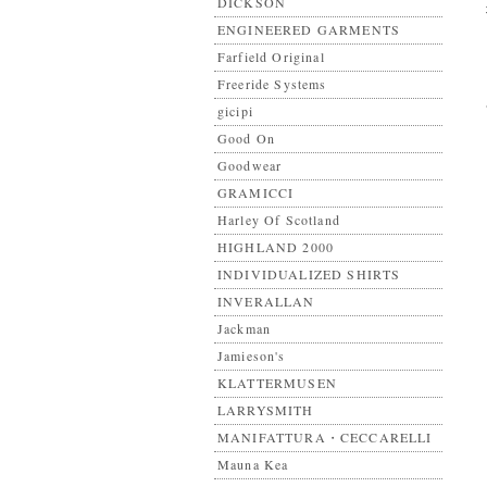
DICKSON
ENGINEERED GARMENTS
Farfield Original
Freeride Systems
gicipi
Good On
Goodwear
GRAMICCI
Harley Of Scotland
HIGHLAND 2000
INDIVIDUALIZED SHIRTS
INVERALLAN
Jackman
Jamieson's
KLATTERMUSEN
LARRYSMITH
MANIFATTURA・CECCARELLI
Mauna Kea