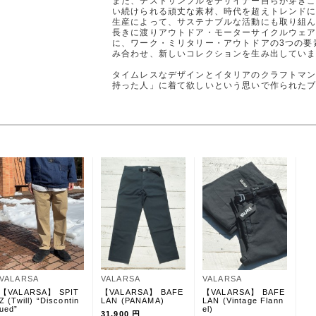
また、テストサンプルをデザイナー自らが穿き
い続けられる頑丈な素材、時代を超えトレンド
生産によって、サステナブルな活動にも取り組
長きに渡りアウトドア・モーターサイクルウェ
に、ワーク・ミリタリー・アウトドアの3つの要
み合わせ、新しいコレクションを生み出してい
タイムレスなデザインとイタリアのクラフトマ
持った人」に着て欲しいという思いで作られた
VALARSA
VALARSA
VALARSA
【VALARSA】 SPIT
【VALARSA】 BAFE
【VALARSA】 BAFE
Z (Twill) “Discontin
LAN (PANAMA)
LAN (Vintage Flann
ued”
el)
31,900 円