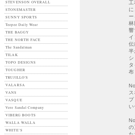
工
STEVENSON OVERALL
に
STONEMASTER
ー
SUNNY SPORTS
林
Teepee Daily Wear
響
THE BAGGY
イ
THE NORTH FACE
伝
The Sandalman
半
TILAK
シ
TOPO DESIGNS
タ
TOUGHER
布
TRUJILLO'S
VALARSA
N
ス
VANS
プ
VASQUE
い
Vere Sandal Company
VIBERG BOOTS
N
WALLA WALLA
の
WHITE’S
た