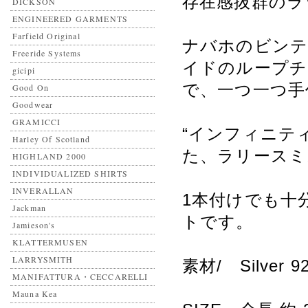
存在感抜群のラ
DICKSON
ENGINEERED GARMENTS
Farfield Original
ナバホのビンテ
Freeride Systems
イドのループチ
gicipi
で、一つ一つ手
Good On
Goodwear
GRAMICCI
“インフィニテ
Harley Of Scotland
た、ラリースミ
HIGHLAND 2000
INDIVIDUALIZED SHIRTS
INVERALLAN
1本付けでも十
Jackman
トです。
Jamieson's
KLATTERMUSEN
LARRYSMITH
素材/ Silver
MANIFATTURA・CECCARELLI
Mauna Kea