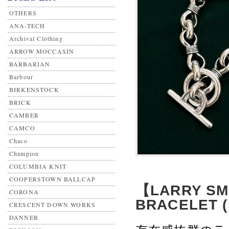
OTHERS
ANA-TECH
Archival Clothing
ARROW MOCCASIN
BARBARIAN
Barbour
BIRKENSTOCK
BRICK
CAMBER
CAMCO
Chaco
Champion
COLUMBIA KNIT
COOPERSTOWN BALLCAP
【LARRY SMI
CORONA
BRACELET (
CRESCENT DOWN WORKS
DANNER