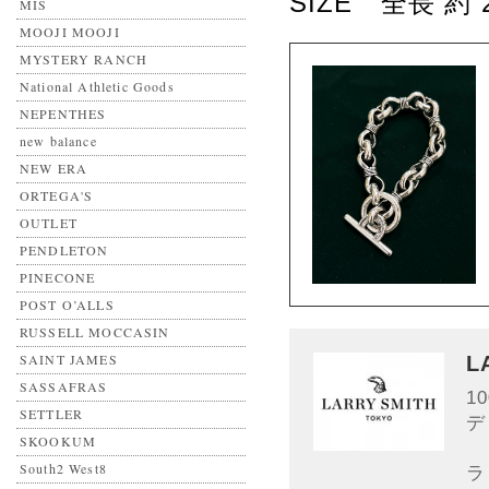
SIZE 全長 約
MIS
MOOJI MOOJI
MYSTERY RANCH
National Athletic Goods
NEPENTHES
new balance
NEW ERA
ORTEGA'S
OUTLET
PENDLETON
PINECONE
POST O’ALLS
RUSSELL MOCCASIN
SAINT JAMES
L
SASSAFRAS
1
SETTLER
デ
SKOOKUM
South2 West8
ラ