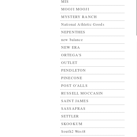
MIS
MOOJI MOOJI
MYSTERY RANCH
National Athletic Goods
NEPENTHES
new balance
NEW ERA
ORTEGA'S
OUTLET
PENDLETON
PINECONE
POST O’ALLS
RUSSELL MOCCASIN
SAINT JAMES
SASSAFRAS
SETTLER
SKOOKUM
South2 West8