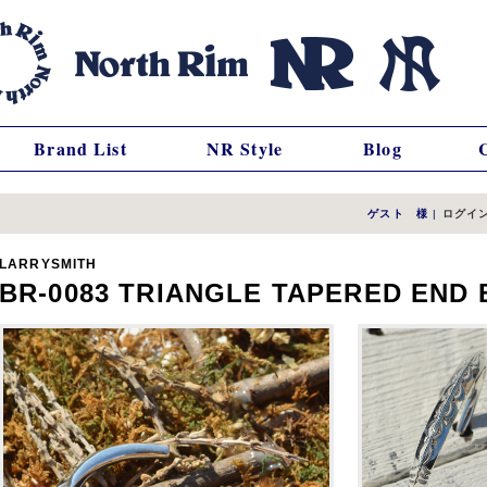
Brand List
NR Style
Blog
ゲスト 様
|
ログイ
LARRYSMITH
BR-0083 TRIANGLE TAPERED END 