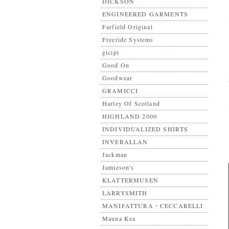
DICKSON
ENGINEERED GARMENTS
Farfield Original
Freeride Systems
gicipi
Good On
Goodwear
GRAMICCI
Harley Of Scotland
HIGHLAND 2000
INDIVIDUALIZED SHIRTS
INVERALLAN
Jackman
Jamieson's
KLATTERMUSEN
LARRYSMITH
MANIFATTURA・CECCARELLI
Mauna Kea