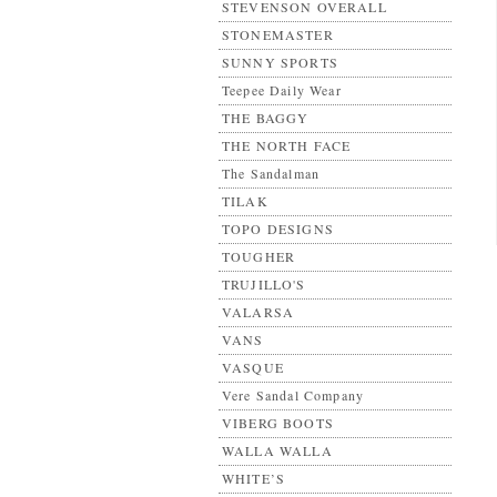
STEVENSON OVERALL
STONEMASTER
SUNNY SPORTS
Teepee Daily Wear
THE BAGGY
THE NORTH FACE
The Sandalman
TILAK
TOPO DESIGNS
TOUGHER
TRUJILLO'S
VALARSA
VANS
VASQUE
Vere Sandal Company
VIBERG BOOTS
WALLA WALLA
WHITE’S