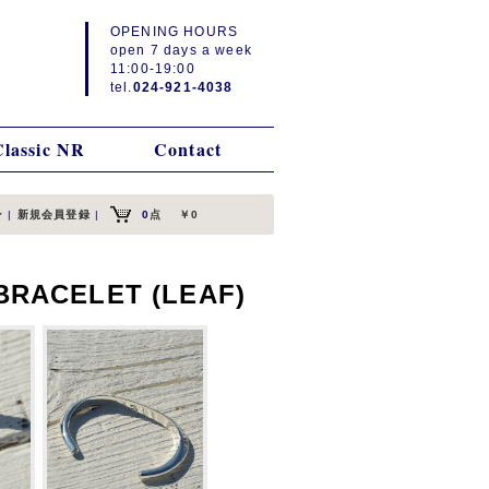
OPENING HOURS
open 7 days a week
11:00-19:00
tel.
024-921-4038
Classic NR
Contact
ン
|
新規会員登録
|
0
点
￥0
BRACELET (LEAF)