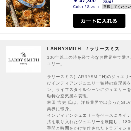
￥ 47,300
(税込)
Color / Size ：
LARRYSMITH / ラリースミス
100年以上の時を経て今なお世界中で愛
エリー。
ラリースミス(LARRYSMITH)のジュ
びインディアンジュエリー独特の造形美
ン、ライフスタイルシーンにジュエリー
独特な空気感を表現。
林田 吉史 氏は、洋服業界で出会ったSILV
業界に転身。
インディアンジュエリーをベースにネイ
法を取り入れたジュエリーを展開し、180
手間と時間をかけ制作されたトラディシ