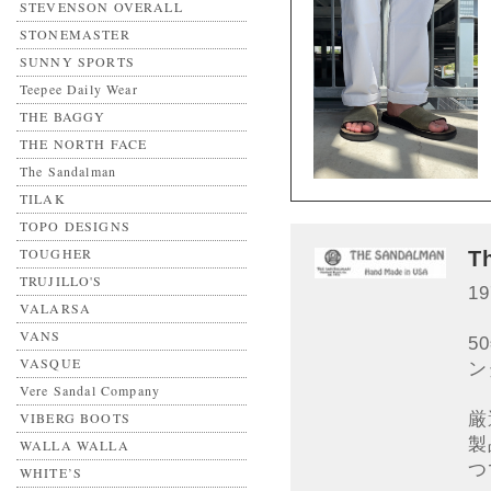
STEVENSON OVERALL
STONEMASTER
SUNNY SPORTS
Teepee Daily Wear
THE BAGGY
THE NORTH FACE
The Sandalman
TILAK
TOPO DESIGNS
TOUGHER
T
TRUJILLO'S
1
VALARSA
VANS
5
VASQUE
ン
Vere Sandal Company
厳
VIBERG BOOTS
製
WALLA WALLA
つ
WHITE’S