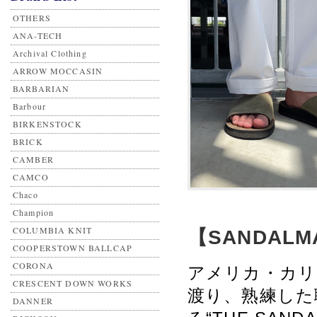
OTHERS
ANA-TECH
Archival Clothing
ARROW MOCCASIN
BARBARIAN
Barbour
BIRKENSTOCK
BRICK
CAMBER
CAMCO
Chaco
Champion
COLUMBIA KNIT
【SANDALMAN
COOPERSTOWN BALLCAP
CORONA
アメリカ・カリ
CRESCENT DOWN WORKS
渡り、熟練した
DANNER