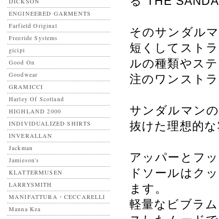
る“THE SAND
DICKSON
ENGINEERED GARMENTS
Farfield Original
そのサンダルマ
Freeride Systems
短くしてストラ
gicipi
ルの種類やステ
Good On
Goodwear
注のワンストラ
GRAMICCI
Harley Of Scotland
サンダルマンの
HIGHLAND 2000
INDIVIDUALIZED SHIRTS
抜けた理想的な
INVERALLAN
Jackman
アッパーとフッ
Jamieson's
ドソールはクッ
KLATTERMUSEN
LARRYSMITH
ます。
MANIFATTURA・CECCARELLI
軽量なビブラム
Mauna Kea