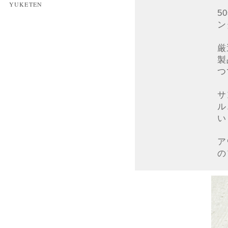
YUKETEN
5
ン
厳
製
つ
サ
ル
い
ア
の