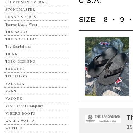
U.S.A.
STEVENSON OVERALL
STONEMASTER
SUNNY SPORTS
SIZE 8 ・ 9 ・
Teepee Daily Wear
THE BAGGY
THE NORTH FACE
The Sandalman
TILAK
TOPO DESIGNS
TOUGHER
TRUJILLO'S
VALARSA
VANS
VASQUE
Vere Sandal Company
VIBERG BOOTS
T
WALLA WALLA
1
WHITE’S