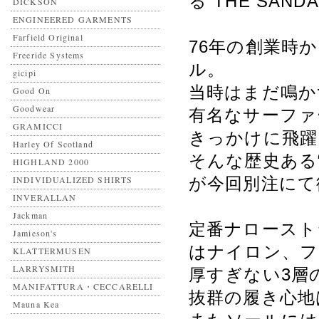
る“THE SAND
DICKSON
ENGINEERED GARMENTS
Farfield Original
76年の創業時
Freeride Systems
ル。
gicipi
当時はまだ鳴か
Good On
Goodwear
有名なサーファ
GRAMICCI
きっかけに飛躍
Harley Of Scotland
そんな歴史ある“70
HIGHLAND 2000
INDIVIDUALIZED SHIRTS
が今回別注にて
INVERALLAN
Jackman
定番ナロースト
Jamieson's
はナイロン、フ
KLATTERMUSEN
LARRYSMITH
厚すぎない3層
MANIFATTURA・CECCARELLI
抜群の履き心地
Mauna Kea