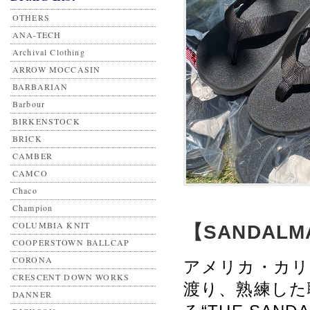
OTHERS
ANA-TECH
Archival Clothing
ARROW MOCCASIN
BARBARIAN
Barbour
BIRKENSTOCK
BRICK
CAMBER
CAMCO
Chaco
Champion
COLUMBIA KNIT
【SANDALMAN
COOPERSTOWN BALLCAP
CORONA
アメリカ・カリ
CRESCENT DOWN WORKS
渡り、熟練した
DANNER