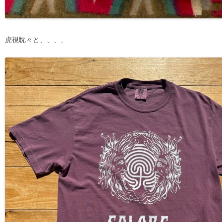
虎視眈々と、、、、