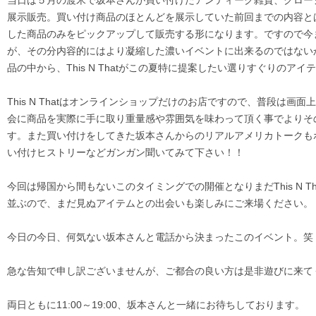
当日は５月の渡米で坂本さんが買い付けたアンティーク雑貨、クロー
展示販売。買い付け商品のほとんどを展示していた前回までの内容と
した商品のみをピックアップして販売する形になります。ですので今
が、その分内容的にはより凝縮した濃いイベントに出来るのではない
品の中から、This N Thatがこの夏特に提案したい選りすぐりのアイ
This N Thatはオンラインショップだけのお店ですので、普段は
会に商品を実際に手に取り重量感や雰囲気を味わって頂く事でよりそ
す。また買い付けをしてきた坂本さんからのリアルアメリカトークも
い付けヒストリーなどガンガン聞いてみて下さい！！
今回は帰国から間もないこのタイミングでの開催となりまだThis N 
並ぶので、まだ見ぬアイテムとの出会いも楽しみにご来場ください。
今日の今日、何気ない坂本さんと電話から決まったこのイベント。笑
急な告知で申し訳ございませんが、ご都合の良い方は是非遊びに来て
両日ともに11:00～19:00、坂本さんと一緒にお待ちしております。