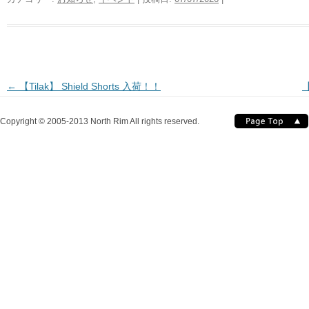
投稿ナビゲーション
←
【Tilak】 Shield Shorts 入荷！！
Copyright © 2005-2013 North Rim All rights reserved.